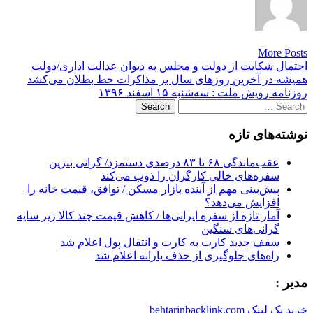
More Posts
Post
احتمال شکایت از دولت و مجلس به دیوان عدالت اداری/دولت
همیشه در آخرین روزهای سال بر مذاکرات خط بطلان می‌کشد
navigation
روزنامه رویش ملت : سه‌شنبه ۱۵ اسفند ۱۳۹۶
Search
for:
نوشته‌های تازه
عقب‌ماندگی ۶۸ تا ۸۳ درصدی دستمزد/ گرانی بنزین
سفره‌های خالی کارگران را ذوب می‌کند
پیش‌بینی مهم از آینده بازار مسکن / توافق، قیمت خانه را
افزایش می‌دهد؟
آمار تازه از سفره ایرانی‌ها / کاهش قیمت چند کالا زیر سایه
گرانی‌های سنگین
سقف جدید کارت به کارت و انتقال پول اعلام شد
راه‌های جلوگیری از حذف یارانه اعلام شد
مدیر :
خرید بک لینک behtarinbacklink.com