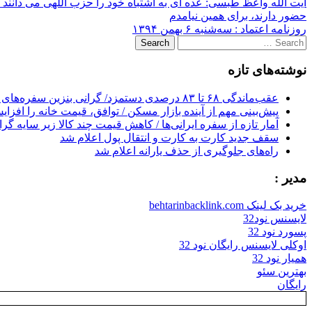
Post
آیت الله واعظ طبسی: عده ای به اشتباه خود را حزب اللهی می دانند / 
حضور دارند، برای همین نیامدم
navigation
روزنامه اعتماد : سه‌شنبه ۶ بهمن ۱۳۹۴
Search
for:
نوشته‌های تازه
عقب‌ماندگی ۶۸ تا ۸۳ درصدی دستمزد/ گرانی بنزین سفره‌های خالی کارگران را ذوب می‌کند
پیش‌بینی مهم از آینده بازار مسکن / توافق، قیمت خانه را افزا
آمار تازه از سفره ایرانی‌ها / کاهش قیمت چند کالا زیر سایه گر
سقف جدید کارت به کارت و انتقال پول اعلام شد
راه‌های جلوگیری از حذف یارانه اعلام شد
مدیر :
خرید بک لینک behtarinbacklink.com
لایسنس نود32
پسورد نود 32
اوکلی لایسنس رایگان نود 32
همیار نود 32
بهترین سئو
رایگان