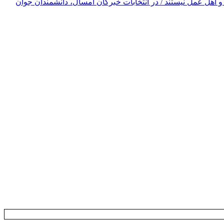
 و اهل عمل نیستند / در انتخابات خبرگان امسال، دانشمندان جوان