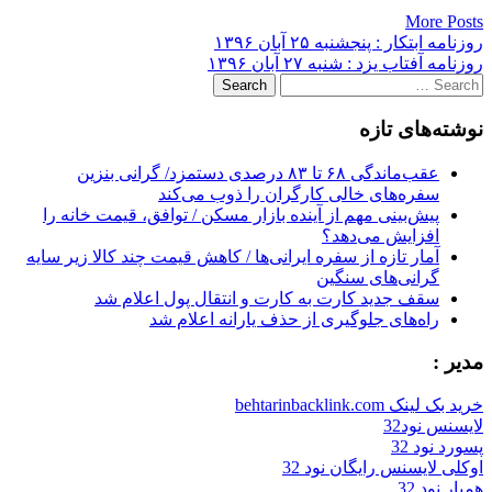
More Posts
Post
روزنامه ابتکار : پنجشنبه ۲۵ آبان ۱۳۹۶
روزنامه آفتاب یزد : شنبه ۲۷ آبان ۱۳۹۶
navigation
Search
for:
نوشته‌های تازه
عقب‌ماندگی ۶۸ تا ۸۳ درصدی دستمزد/ گرانی بنزین
سفره‌های خالی کارگران را ذوب می‌کند
پیش‌بینی مهم از آینده بازار مسکن / توافق، قیمت خانه را
افزایش می‌دهد؟
آمار تازه از سفره ایرانی‌ها / کاهش قیمت چند کالا زیر سایه
گرانی‌های سنگین
سقف جدید کارت به کارت و انتقال پول اعلام شد
راه‌های جلوگیری از حذف یارانه اعلام شد
مدیر :
خرید بک لینک behtarinbacklink.com
لایسنس نود32
پسورد نود 32
اوکلی لایسنس رایگان نود 32
همیار نود 32