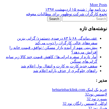
More Posts
Post
روزنامه بهار : شنبه ۱۵ ارديبهشت ۱۳۹۷
تجمع کارگران شرکت نوظهور برای مطالبات معوقه‌
navigation
Search
for:
نوشته‌های تازه
عقب‌ماندگی ۶۸ تا ۸۳ درصدی دستمزد/ گرانی بنزین
سفره‌های خالی کارگران را ذوب می‌کند
پیش‌بینی مهم از آینده بازار مسکن / توافق، قیمت خانه را
افزایش می‌دهد؟
آمار تازه از سفره ایرانی‌ها / کاهش قیمت چند کالا زیر سایه
گرانی‌های سنگین
سقف جدید کارت به کارت و انتقال پول اعلام شد
راه‌های جلوگیری از حذف یارانه اعلام شد
مدیر :
خرید بک لینک behtarinbacklink.com
لایسنس نود32
پسورد نود 32
اوکلی لایسنس رایگان نود 32
همیار نود 32