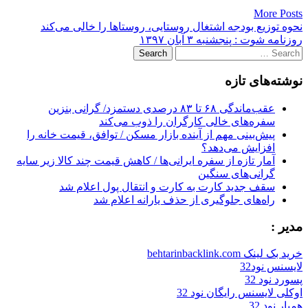
More Posts
Post
نحوه توزیع بودجه اشتغال روستایی، روستاها را خالی می‌کند
روزنامه شوت : پنجشنبه ۳ آبان ۱۳۹۷
navigation
Search
for:
نوشته‌های تازه
عقب‌ماندگی ۶۸ تا ۸۳ درصدی دستمزد/ گرانی بنزین
سفره‌های خالی کارگران را ذوب می‌کند
پیش‌بینی مهم از آینده بازار مسکن / توافق، قیمت خانه را
افزایش می‌دهد؟
آمار تازه از سفره ایرانی‌ها / کاهش قیمت چند کالا زیر سایه
گرانی‌های سنگین
سقف جدید کارت به کارت و انتقال پول اعلام شد
راه‌های جلوگیری از حذف یارانه اعلام شد
مدیر :
خرید بک لینک behtarinbacklink.com
لایسنس نود32
پسورد نود 32
اوکلی لایسنس رایگان نود 32
همیار نود 32