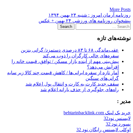
More Posts
Post
روزنامه آرمان امروز : شنبه ۲۴ بهمن ۱۳۹۴
پیشخوان روزنامه های ورزشی ۲۴ بهمن + عکس
navigation
Search
for:
نوشته‌های تازه
عقب‌ماندگی ۶۸ تا ۸۳ درصدی دستمزد/ گرانی بنزین
سفره‌های خالی کارگران را ذوب می‌کند
پیش‌بینی مهم از آینده بازار مسکن / توافق، قیمت خانه را
افزایش می‌دهد؟
آمار تازه از سفره ایرانی‌ها / کاهش قیمت چند کالا زیر سایه
گرانی‌های سنگین
سقف جدید کارت به کارت و انتقال پول اعلام شد
راه‌های جلوگیری از حذف یارانه اعلام شد
مدیر :
خرید بک لینک behtarinbacklink.com
لایسنس نود32
پسورد نود 32
اوکلی لایسنس رایگان نود 32