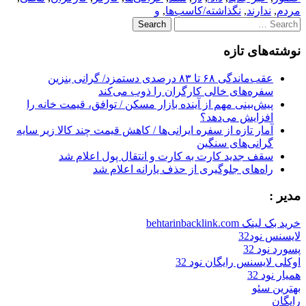
مردم
,
ندارند
,
نگذاشته‌/کاسب‌ها
,
و
Search
for:
نوشته‌های تازه
عقب‌ماندگی ۶۸ تا ۸۳ درصدی دستمزد/ گرانی بنزین
سفره‌های خالی کارگران را ذوب می‌کند
پیش‌بینی مهم از آینده بازار مسکن / توافق، قیمت خانه را
افزایش می‌دهد؟
آمار تازه از سفره ایرانی‌ها / کاهش قیمت چند کالا زیر سایه
گرانی‌های سنگین
سقف جدید کارت به کارت و انتقال پول اعلام شد
راه‌های جلوگیری از حذف یارانه اعلام شد
مدیر :
خرید بک لینک behtarinbacklink.com
لایسنس نود32
پسورد نود 32
اوکلی لایسنس رایگان نود 32
همیار نود 32
بهترین سئو
رایگان