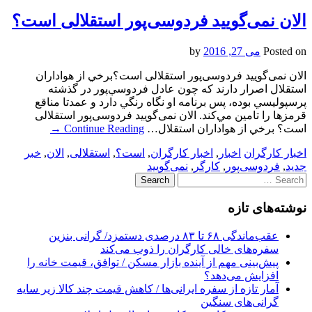
الان نمی‌گویید فردوسی‌پور استقلالی است؟
Posted on
می 27, 2016
by
الان نمی‌گویید فردوسی‌پور استقلالی است؟برخي از هواداران
استقلال اصرار دارند كه چون عادل فردوسي‌پور در گذشته
پرسپوليسي بوده، پس برنامه او نگاه رنگي دارد و عمدتا مناقع
قرمزها را تامين مي‌كند. الان نمی‌گویید فردوسی‌پور استقلالی
است؟ برخي از هواداران استقلال…
Continue Reading
→
اخبار کارگران
اخبار
,
اخبار کارگران
,
است؟
,
استقلالی
,
الان
,
خبر
جدید
,
فردوسی‌پور
,
کارگر
,
نمی‌گویید
Search
for:
نوشته‌های تازه
عقب‌ماندگی ۶۸ تا ۸۳ درصدی دستمزد/ گرانی بنزین
سفره‌های خالی کارگران را ذوب می‌کند
پیش‌بینی مهم از آینده بازار مسکن / توافق، قیمت خانه را
افزایش می‌دهد؟
آمار تازه از سفره ایرانی‌ها / کاهش قیمت چند کالا زیر سایه
گرانی‌های سنگین