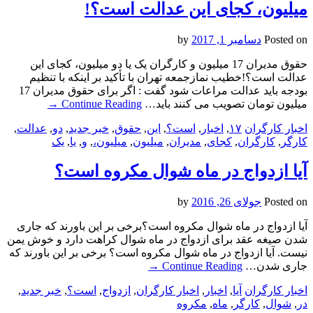
میلیون، کجای این عدالت است؟!
Posted on
دسامبر 1, 2017
by
حقوق مدیران 17 میلیون و کارگران یک یا دو میلیون، کجای این
عدالت است؟!خطیب نمازجمعه تهران با تأکید بر اینکه با تنظیم
بودجه باید عدالت مراعات شود گفت : اگر برای حقوق مدیران 17
میلیون تومان تصویب می کنند باید…
Continue Reading
→
اخبار کارگران
۱۷
,
اخبار
,
است؟
,
این
,
حقوق
,
خبر جدید
,
دو
,
عدالت
,
کارگر
,
کارگران
,
کجای
,
مدیران
,
میلیون
,
میلیون،
,
و
,
یا
,
یک
آیا ازدواج در ماه شوال مکروه است؟
Posted on
جولای 26, 2016
by
آیا ازدواج در ماه شوال مکروه است؟برخی بر این باورند که جاری
شدن صیغه عقد برای ازدواج در ماه شوال کراهت دارد و خوش یمن
نیست. آیا ازدواج در ماه شوال مکروه است؟ برخی بر این باورند که
جاری شدن…
Continue Reading
→
اخبار کارگران
آیا
,
اخبار
,
اخبار کارگران
,
ازدواج
,
است؟
,
خبر جدید
,
در
,
شوال
,
کارگر
,
ماه
,
مکروه