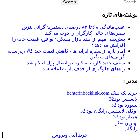
Search
for:
نوشته‌های تازه
عقب‌ماندگی ۶۸ تا ۸۳ درصدی دستمزد/ گرانی بنزین
سفره‌های خالی کارگران را ذوب می‌کند
پیش‌بینی مهم از آینده بازار مسکن / توافق، قیمت خانه را
افزایش می‌دهد؟
آمار تازه از سفره ایرانی‌ها / کاهش قیمت چند کالا زیر سایه
گرانی‌های سنگین
سقف جدید کارت به کارت و انتقال پول اعلام شد
راه‌های جلوگیری از حذف یارانه اعلام شد
مدیر :
خرید بک لینک behtarinbacklink.com
لایسنس نود32
پسورد نود 32
اوکلی لایسنس رایگان نود 32
همیار نود 32
بهترین سئو
رایگان
خرید آنتی ویروس