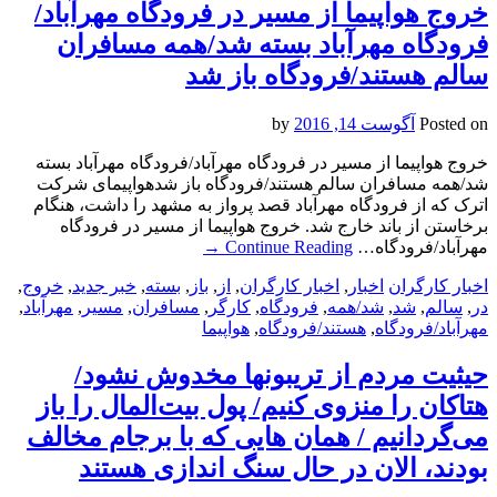
خروج هواپیما از مسیر در فرودگاه مهرآباد/
فرودگاه مهرآباد بسته شد/همه مسافران
سالم هستند/فرودگاه باز شد
Posted on
آگوست 14, 2016
by
خروج هواپیما از مسیر در فرودگاه مهرآباد/فرودگاه مهرآباد بسته
شد/همه مسافران سالم هستند/فرودگاه باز شدهواپیمای شرکت
اترک که از فرودگاه مهرآباد قصد پرواز به مشهد را داشت، هنگام
برخاستن از باند خارج شد. خروج هواپیما از مسیر در فرودگاه
مهرآباد/فرودگاه…
Continue Reading
→
اخبار کارگران
اخبار
,
اخبار کارگران
,
از
,
باز
,
بسته
,
خبر جدید
,
خروج
,
در
,
سالم
,
شد
,
شد/همه
,
فرودگاه
,
کارگر
,
مسافران
,
مسیر
,
مهرآباد
,
مهرآباد/فرودگاه
,
هستند/فرودگاه
,
هواپیما
حیثیت مردم از تریبونها مخدوش نشود/
هتاکان را منزوی کنیم/ پول بیت‌المال را باز
می‌گردانیم / همان هایی که با برجام مخالف
بودند، الان در حال سنگ اندازی هستند