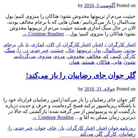
Posted on
آگوست 3, 2016
by
حیثیت مردم از تریبونها مخدوش نشود/ هتاکان را منزوی کنیم/ پول
بیت‌المال را باز می‌گردانیم / همان هایی که با برجام مخالف بودند،
الان در حال سنگ اندازی هستند حیثیت مردم از تریبونها مخدوش
نشود/ هتاکان را منزوی کنیم/ پول…
Continue Reading
→
اخبار کارگران
/
,
اخبار
,
اخبار کارگران
,
از
,
الان
,
اندازی
,
با
,
باز
,
برجام
,
بودند،
,
بیت‌المال
,
پول
,
تریبونها
,
حال
,
حیثیت
,
خبر جدید
,
در
,
را
,
سنگ
,
کارگر
,
کنیم.
,
که
,
مخالف
,
مخدوش
,
مردم
,
منزوی
,
می‌گردانیم
,
نشود/
,
هایی
,
هتاکان
,
هستند
,
همان
گلر جوان جای رضاییان را باز می‌کند!
Posted on
جولای 31, 2016
by
گلر جوان جای رضاییان را باز می‌کند!رامین رضاییان قرارداد خود را
با باشگاه ریزه‌اسپور ترکیه فسخ کرده‌است و حرف و حدیث درباره
بازگشت او به پرسپولیس از سر گرفته شده؛ بازگشتی که حالا در
دیرترین زمان ممکن به امّا و…
Continue Reading
→
روزنامه جوان
اخبار
,
اخبار کارگران
,
باز
,
جای
,
جوان
,
خبر جدید
,
را
,
رضاییان
,
کارگر
,
گلر
,
می‌کند