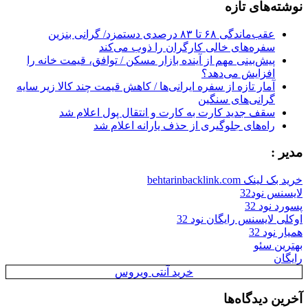
نوشته‌های تازه
عقب‌ماندگی ۶۸ تا ۸۳ درصدی دستمزد/ گرانی بنزین
سفره‌های خالی کارگران را ذوب می‌کند
پیش‌بینی مهم از آینده بازار مسکن / توافق، قیمت خانه را
افزایش می‌دهد؟
آمار تازه از سفره ایرانی‌ها / کاهش قیمت چند کالا زیر سایه
گرانی‌های سنگین
سقف جدید کارت به کارت و انتقال پول اعلام شد
راه‌های جلوگیری از حذف یارانه اعلام شد
مدیر :
خرید بک لینک behtarinbacklink.com
لایسنس نود32
پسورد نود 32
اوکلی لایسنس رایگان نود 32
همیار نود 32
بهترین سئو
رایگان
خرید آنتی ویروس
آخرین دیدگاه‌ها