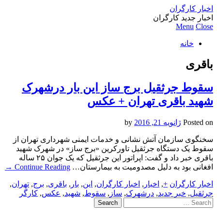
اخبار کارگران
اخبار جدید کارگران
Menu
Close
خانه
باقری
سقوط جرثقیل برج ساز این بار درشهرک
شهید باقری تهران + عکس
Posted on
ژانویه 21, 2016
by
سخنگوی سازمان آتش نشانی و خدمات ایمنی شهرداری تهران از
سقوط یک دستگاه جرثقیل تاورکرین «برج ساز» در شهرک شهید
باقری خبر داد و گفت: اپراتور این جرثقیل که یک جوان ۲۵ ساله
افغانی بود به دلیل مصدومیت به بیمارستان…
Continue Reading
→
اخبار کارگران
+
,
اخبار
,
اخبار کارگران
,
این
,
بار
,
باقری
,
برج
,
تهران
,
جرثقیل
,
خبر جدید
,
درشهرک
,
ساز
,
سقوط
,
شهید
,
عکس
,
کارگر
Search
for: