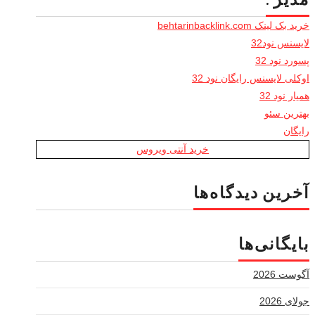
مدیر :
خرید بک لینک behtarinbacklink.com
لایسنس نود32
پسورد نود 32
اوکلی لایسنس رایگان نود 32
همیار نود 32
بهترین سئو
رایگان
خرید آنتی ویروس
آخرین دیدگاه‌ها
بایگانی‌ها
آگوست 2026
جولای 2026