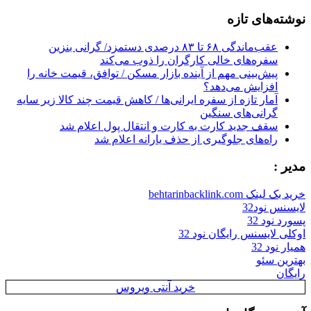
for:
نوشته‌های تازه
عقب‌ماندگی ۶۸ تا ۸۳ درصدی دستمزد/ گرانی بنزین
سفره‌های خالی کارگران را ذوب می‌کند
پیش‌بینی مهم از آینده بازار مسکن / توافق، قیمت خانه را
افزایش می‌دهد؟
آمار تازه از سفره ایرانی‌ها / کاهش قیمت چند کالا زیر سایه
گرانی‌های سنگین
سقف جدید کارت به کارت و انتقال پول اعلام شد
راه‌های جلوگیری از حذف یارانه اعلام شد
مدیر :
خرید بک لینک behtarinbacklink.com
لایسنس نود32
پسورد نود 32
اوکلی لایسنس رایگان نود 32
همیار نود 32
بهترین سئو
رایگان
خرید آنتی ویروس