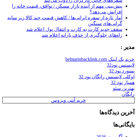
سفره‌های خالی کارگران را ذوب می‌کند
پیش‌بینی مهم از آینده بازار مسکن / توافق، قیمت خانه را
افزایش می‌دهد؟
آمار تازه از سفره ایرانی‌ها / کاهش قیمت چند کالا زیر سایه
گرانی‌های سنگین
سقف جدید کارت به کارت و انتقال پول اعلام شد
راه‌های جلوگیری از حذف یارانه اعلام شد
مدیر :
خرید بک لینک behtarinbacklink.com
لایسنس نود32
پسورد نود 32
اوکلی لایسنس رایگان نود 32
همیار نود 32
بهترین سئو
رایگان
خرید آنتی ویروس
آخرین دیدگاه‌ها
بایگانی‌ها
آگوست 2026