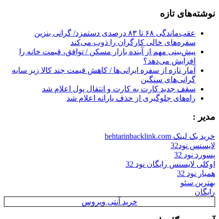
for:
نوشته‌های تازه
عقب‌ماندگی ۶۸ تا ۸۳ درصدی دستمزد/ گرانی بنزین
سفره‌های خالی کارگران را ذوب می‌کند
پیش‌بینی مهم از آینده بازار مسکن / توافق، قیمت خانه را
افزایش می‌دهد؟
آمار تازه از سفره ایرانی‌ها / کاهش قیمت چند کالا زیر سایه
گرانی‌های سنگین
سقف جدید کارت به کارت و انتقال پول اعلام شد
راه‌های جلوگیری از حذف یارانه اعلام شد
مدیر :
خرید بک لینک behtarinbacklink.com
لایسنس نود32
پسورد نود 32
اوکلی لایسنس رایگان نود 32
همیار نود 32
بهترین سئو
رایگان
خرید آنتی ویروس