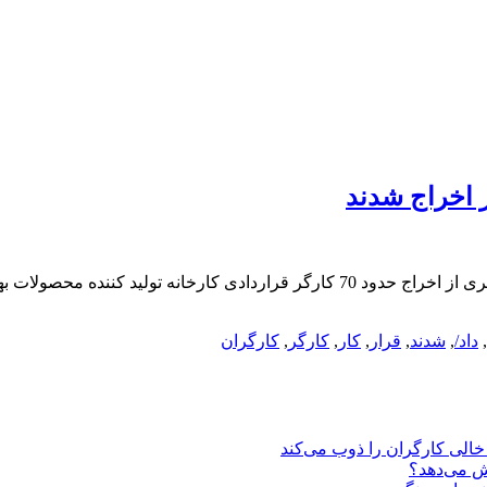
حدود 70 کارگر «کیهان بُد» با اتمام قرار داد کار اخراج شدندمنابع کارگری از اخراج حد
,
داد/
,
شدند
,
قرار
,
کار
,
کارگر
,
کارگران
یش می‌دهد؟