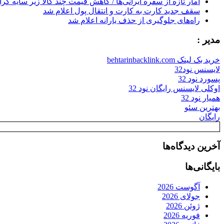
آمار تازه از سفره ایرانی‌ها / کاهش قیمت چند کالا زیر سایه گر
سقف جدید کارت به کارت و انتقال پول اعلام شد
راه‌های جلوگیری از حذف یارانه اعلام شد
مدیر :
خرید بک لینک behtarinbacklink.com
لایسنس نود32
پسورد نود 32
اوکلی لایسنس رایگان نود 32
همیار نود 32
بهترین سئو
رایگان
آخرین دیدگاه‌ها
بایگانی‌ها
آگوست 2026
جولای 2026
ژوئن 2026
فوریه 2026