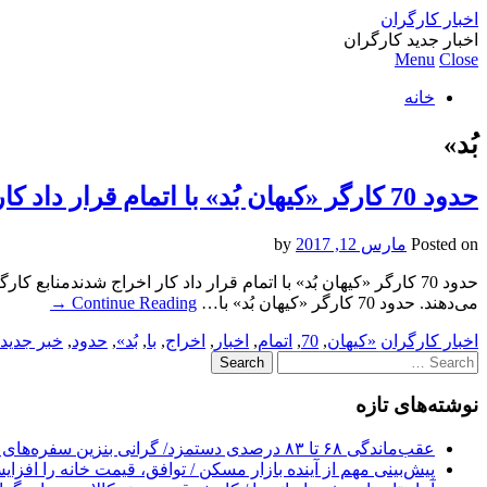
اخبار کارگران
اخبار جدید کارگران
Menu
Close
خانه
بُد»
حدود 70 کارگر «کیهان بُد» با اتمام قرار داد کار اخراج شدند
Posted on
مارس 12, 2017
by
می‌دهند. حدود 70 کارگر «کیهان بُد» با…
Continue Reading
→
اخبار کارگران
«کیهان
,
70
,
اتمام
,
اخبار
,
اخراج
,
با
,
بُد»
,
حدود
,
خبر جدید
Search
for:
نوشته‌های تازه
عقب‌ماندگی ۶۸ تا ۸۳ درصدی دستمزد/ گرانی بنزین سفره‌های خالی کارگران را ذوب می‌کند
پیش‌بینی مهم از آینده بازار مسکن / توافق، قیمت خانه را افزا