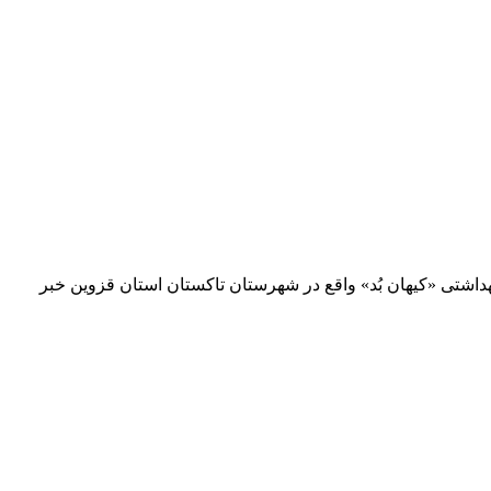
ود 70 کارگر قراردادی کارخانه تولید کننده محصولات بهداشتی «کیهان بُد» واقع در شهرستان تاکستان استان قزوین خبر