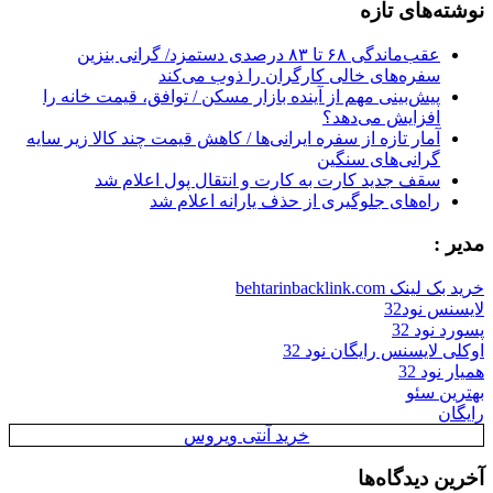
نوشته‌های تازه
عقب‌ماندگی ۶۸ تا ۸۳ درصدی دستمزد/ گرانی بنزین
سفره‌های خالی کارگران را ذوب می‌کند
پیش‌بینی مهم از آینده بازار مسکن / توافق، قیمت خانه را
افزایش می‌دهد؟
آمار تازه از سفره ایرانی‌ها / کاهش قیمت چند کالا زیر سایه
گرانی‌های سنگین
سقف جدید کارت به کارت و انتقال پول اعلام شد
راه‌های جلوگیری از حذف یارانه اعلام شد
مدیر :
خرید بک لینک behtarinbacklink.com
لایسنس نود32
پسورد نود 32
اوکلی لایسنس رایگان نود 32
همیار نود 32
بهترین سئو
رایگان
خرید آنتی ویروس
آخرین دیدگاه‌ها