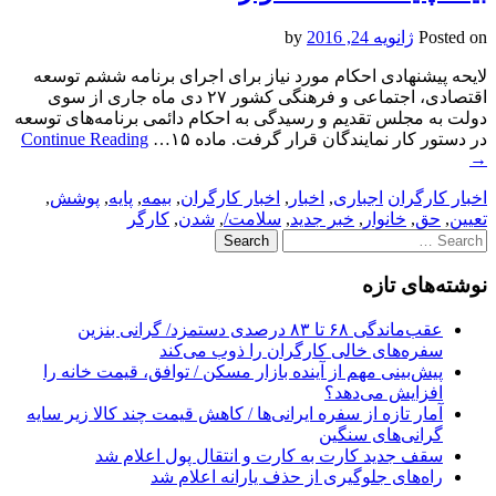
Posted on
ژانویه 24, 2016
by
لایحه پیشنهادی احکام مورد نیاز برای اجرای برنامه ششم توسعه
اقتصادی، اجتماعی و فرهنگی کشور ۲۷ دی ماه جاری از سوی
دولت به مجلس تقدیم و رسیدگی به احکام دائمی برنامه‌های توسعه
در دستور کار نمایندگان قرار گرفت. ماده ۱۵…
Continue Reading
→
اخبار کارگران
اجباری
,
اخبار
,
اخبار کارگران
,
بیمه
,
پایه
,
پوشش
,
تعیین
,
حق
,
خانوار
,
خبر جدید
,
سلامت/
,
شدن
,
کارگر
Search
for:
نوشته‌های تازه
عقب‌ماندگی ۶۸ تا ۸۳ درصدی دستمزد/ گرانی بنزین
سفره‌های خالی کارگران را ذوب می‌کند
پیش‌بینی مهم از آینده بازار مسکن / توافق، قیمت خانه را
افزایش می‌دهد؟
آمار تازه از سفره ایرانی‌ها / کاهش قیمت چند کالا زیر سایه
گرانی‌های سنگین
سقف جدید کارت به کارت و انتقال پول اعلام شد
راه‌های جلوگیری از حذف یارانه اعلام شد