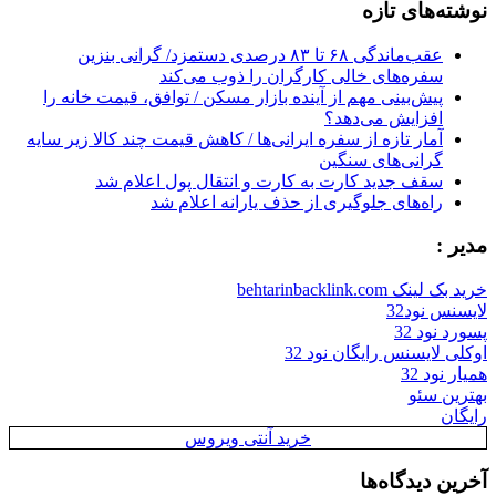
نوشته‌های تازه
عقب‌ماندگی ۶۸ تا ۸۳ درصدی دستمزد/ گرانی بنزین
سفره‌های خالی کارگران را ذوب می‌کند
پیش‌بینی مهم از آینده بازار مسکن / توافق، قیمت خانه را
افزایش می‌دهد؟
آمار تازه از سفره ایرانی‌ها / کاهش قیمت چند کالا زیر سایه
گرانی‌های سنگین
سقف جدید کارت به کارت و انتقال پول اعلام شد
راه‌های جلوگیری از حذف یارانه اعلام شد
مدیر :
خرید بک لینک behtarinbacklink.com
لایسنس نود32
پسورد نود 32
اوکلی لایسنس رایگان نود 32
همیار نود 32
بهترین سئو
رایگان
خرید آنتی ویروس
آخرین دیدگاه‌ها