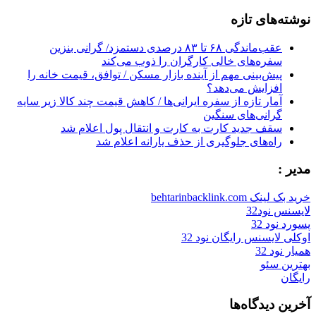
for:
نوشته‌های تازه
عقب‌ماندگی ۶۸ تا ۸۳ درصدی دستمزد/ گرانی بنزین
سفره‌های خالی کارگران را ذوب می‌کند
پیش‌بینی مهم از آینده بازار مسکن / توافق، قیمت خانه را
افزایش می‌دهد؟
آمار تازه از سفره ایرانی‌ها / کاهش قیمت چند کالا زیر سایه
گرانی‌های سنگین
سقف جدید کارت به کارت و انتقال پول اعلام شد
راه‌های جلوگیری از حذف یارانه اعلام شد
مدیر :
خرید بک لینک behtarinbacklink.com
لایسنس نود32
پسورد نود 32
اوکلی لایسنس رایگان نود 32
همیار نود 32
بهترین سئو
رایگان
آخرین دیدگاه‌ها