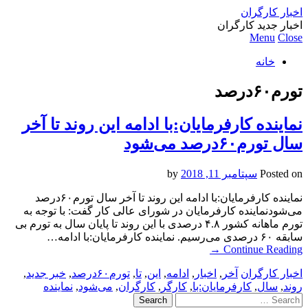
اخبار کارگران
اخبار جدید کارگران
Menu
Close
خانه
تورم۶۰درصد
نماینده کارفرمایان:با ادامه این روند تا آخر
سال تورم۶۰درصد می‌شود
Posted on
سپتامبر 11, 2018
by
نماینده کارفرمایان:با ادامه این روند تا آخر سال تورم۶۰درصد
می‌شودنماینده کارفرمایان در شورای عالی کار گفت: با توجه به
تورم ماهانه کشور ۴.۸ درصدی با این روند تا پایان سال به تورم بی
سابقه ۶۰ درصدی می‌رسیم. نماینده کارفرمایان:با ادامه…
→
Continue Reading
اخبار کارگران
آخر
,
اخبار
,
ادامه
,
این
,
تا
,
تورم۶۰درصد
,
خبر جدید
,
روند
,
سال
,
کارفرمایان:با
,
کارگر
,
کارگران
,
می‌شود
,
نماینده
Search