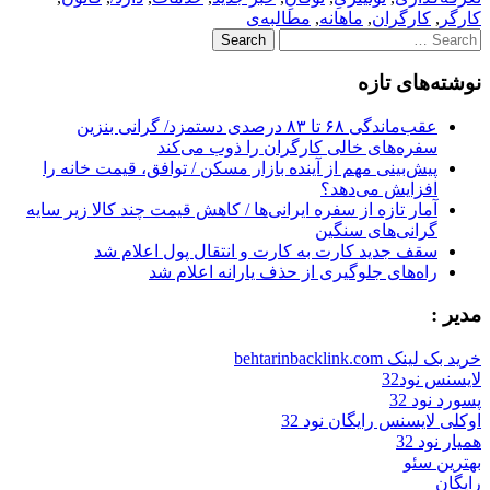
کارگر
,
کارگران
,
ماهانه
,
مطالبه‌ی
Search
for:
نوشته‌های تازه
عقب‌ماندگی ۶۸ تا ۸۳ درصدی دستمزد/ گرانی بنزین
سفره‌های خالی کارگران را ذوب می‌کند
پیش‌بینی مهم از آینده بازار مسکن / توافق، قیمت خانه را
افزایش می‌دهد؟
آمار تازه از سفره ایرانی‌ها / کاهش قیمت چند کالا زیر سایه
گرانی‌های سنگین
سقف جدید کارت به کارت و انتقال پول اعلام شد
راه‌های جلوگیری از حذف یارانه اعلام شد
مدیر :
خرید بک لینک behtarinbacklink.com
لایسنس نود32
پسورد نود 32
اوکلی لایسنس رایگان نود 32
همیار نود 32
بهترین سئو
رایگان