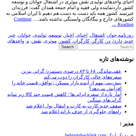
احیای واحدهای تولیدی نقش موثری در اشتغال جوانان و توسعه
کشور داردنماینده ولی فقیه و امام جمعه همدان گفت: فرزندان
غیرتمند کشور همه باید دست به دست هم دهیم تا ایران اسلامی به
کشورهای خارج و بیگانگان وابستگی نداشته باشد.…
Continue
→
Reading
روزنامه جوان
/اشتغال
,
احیای
,
اخبار
,
توسعه
,
تولیدی
,
جوانان
,
خبر
جدید
,
دارد/
,
در
,
کارگر
,
کارگران
,
کشور
,
موثری
,
نقش
,
و
,
واحدهای
Search
for:
نوشته‌های تازه
عقب‌ماندگی ۶۸ تا ۸۳ درصدی دستمزد/ گرانی بنزین
سفره‌های خالی کارگران را ذوب می‌کند
پیش‌بینی مهم از آینده بازار مسکن / توافق، قیمت خانه را
افزایش می‌دهد؟
آمار تازه از سفره ایرانی‌ها / کاهش قیمت چند کالا زیر سایه
گرانی‌های سنگین
سقف جدید کارت به کارت و انتقال پول اعلام شد
راه‌های جلوگیری از حذف یارانه اعلام شد
مدیر :
خرید بک لینک behtarinbacklink.com