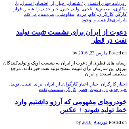
روزنامه جهان اقتصاد
-
,
/اشتغال
,
اخبار
,
از
,
اقتصاد
,
امسال
,
با
,
بیکاری،
,
تبعیض‌ها
,
تلخی
,
تولید
,
حس
,
خبر جدید
,
را
,
شعار
,
قرار
,
کارگر
,
کارگران
,
کام
,
مردم
,
مقاومتی،
,
می‌دهم/
,
می‌کنم
,
نابرابری‌ها
,
همه
,
و
,
وجود
دعوت از ایران برای نشست تثبیت تولید
نفت در قطر
Posted on
مارس 23, 2016
by
رسانه های قطری از دعوت از ایران به نشست اوپک و تولیدکنندگان
بیرون این سازمان برای تثبیت سطح تولید نفت خبر دادند. مرجع
سلامتی استخدام ایران
اخبار کارگران
اخبار
,
اخبار کارگران
,
از
,
ایران
,
برای
,
تثبیت
,
تولید
,
خبر جدید
,
در
,
دعوت
,
قطر
,
کارگر
,
نشست
,
نفت
خودروهای مفهومی که آرزو داشتیم وارد
خط تولید شوند + عکس
Posted on
فوریه 9, 2016
by