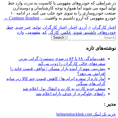
در شرایطی که خودروهای مفهومی یا کانسپت به ندرت وارد خط
تولید انبوه می شوند اما همواره توجه کارشناسان و دوستدارن
صنعت خودروسازی را به سوی خود جلب می کنند. در ادامه ۱۰
خودرو مفهومی که آرزو داشتیم به واقعیت…
Continue Reading
→
اخبار کارگران
+
,
آرزو
,
اخبار
,
اخبار کارگران
,
تولید
,
خبر جدید
,
خط
,
خودروهای
,
داشتیم
,
شوند
,
عکس
,
کارگر
,
که
,
مفهومی
,
وارد
Search
for:
نوشته‌های تازه
عقب‌ماندگی ۶۸ تا ۸۳ درصدی دستمزد/ گرانی بنزین
سفره‌های خالی کارگران را ذوب می‌کند
پیش‌بینی مهم از آینده بازار مسکن / توافق، قیمت خانه را
افزایش می‌دهد؟
آمار تازه از سفره ایرانی‌ها / کاهش قیمت چند کالا زیر سایه
گرانی‌های سنگین
سقف جدید کارت به کارت و انتقال پول اعلام شد
راه‌های جلوگیری از حذف یارانه اعلام شد
مدیر :
خرید بک لینک behtarinbacklink.com