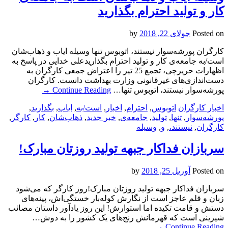
کار و تولید احترام بگذارید
Posted on
جولای 22, 2018
by
کارگران پورشه‌سوار نیستند، اتوبوس تنها وسیله ایاب و ذهاب‌شان
است/به جامعه‌ی کار و تولید احترام بگذاریدعلی خدایی در پاسخ به
اظهارات حریرچی، تجمع 25 تیر را اعتراض جمعی کارگران به
دست‌اندازی‌های غیرقانونی وزارت بهداشت دانست. کارگران
پورشه‌سوار نیستند، اتوبوس تنها…
Continue Reading
→
اخبار کارگران
اتوبوس
,
احترام
,
اخبار
,
است/به
,
ایاب
,
بگذارید
,
پورشه‌سوار
,
تنها
,
تولید
,
جامعه‌ی
,
خبر جدید
,
ذهاب‌شان
,
کار
,
کارگر
,
کارگران
,
نیستند،
,
و
,
وسیله
سربازان فداکار جبهه تولید روزتان مبارک!
Posted on
آوریل 25, 2018
by
سربازان فداکار جبهه تولید روزتان مبارک!روز کارگر که می‌شود
زبان و قلم عاجز است از نگارش کوله‌بار خستگی‌اش، پینه‌های
دستش و قامت تکیده اما استوارش! این روز یادآور داستان مصائب
شیرینی است که قهرمانش رنج‌های یک کشور را به دوش…
→
Continue Reading