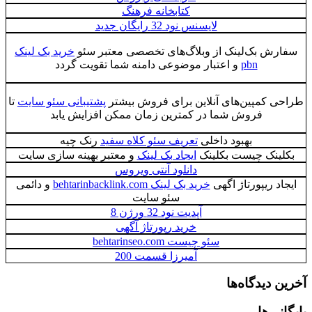
کتابخانه فرهنگ
لایسنس نود 32 رایگان جدید
سفارش بک‌لینک از وبلاگ‌های تخصصی معتبر سئو
خرید بک لینک
pbn
و اعتبار موضوعی دامنه شما تقویت گردد
طراحی کمپین‌های آنلاین برای فروش بیشتر
پشتیبانی سئو سایت
تا
فروش شما در کمترین زمان ممکن افزایش یابد
بهبود داخلی
تعریف سئو کلاه سفید
رنک چیه
بکلینک چیست بکلینک
ایجاد بک لینک
و معتبر بهینه سازی سایت
دانلود آنتی ویروس
ایجاد ریپورتاژ اگهی
خرید بک لینک behtarinbacklink.com
و دائمی
سئو سایت
آپدیت نود 32 ورژن 8
خرید رپورتاژ آگهی
سئو چیست behtarinseo.com
آمیرزا قسمت 200
آخرین دیدگاه‌ها
بایگانی‌ها