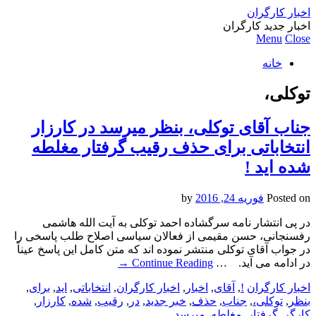
اخبار کارگران
اخبار جدید کارگران
Menu
Close
خانه
توکلی،
جناب آقای توکلی، بنظر میرسد در کارزار
انتخاباتی برای حذف رقیب گرفتار مغلطه
شده اید !
Posted on
فوریه 24, 2016
by
در پی انتشار نامه سرگشاده احمد توکلی به آیت الله هاشمی
رفسنجانی، حسن مقیمی از فعالان سیاسی اصلاح طلب پاسخی را
در جواب آقای توکلی منتشر نموده اند که متن کامل این پاسخ عیناً
در ادامه می آید. …
Continue Reading
→
اخبار کارگران
!
,
آقای
,
اخبار
,
اخبار کارگران
,
انتخاباتی
,
اید
,
برای
,
بنظر
,
توکلی،
,
جناب
,
حذف
,
خبر جدید
,
در
,
رقیب
,
شده
,
کارزار
,
کارگر
,
گرفتار
,
مغلطه
,
میرسد