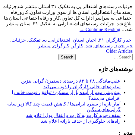
جزئیات رسته‌های اشتغالزایی به تفکیک ۳۱ استان منتشر شدجزئیات
رسته های اشتغالزایی استان ها از سوی وزارت تعاون،کارورفاه
اجتماعی به سراسر ادارات کل تعاون،کار و رفاه اجتماعی استان ها
ابلاغ شد. جزئیات رسته‌های اشتغالزایی به تفکیک ۳۱ استان منتشر
شد…
Continue Reading
→
اخبار کارگران
۳۱
,
اخبار
,
استان
,
اشتغالزایی
,
به
,
تفکیک
,
جزئیات
,
خبر جدید
,
رسته‌های
,
شد
,
کارگر
,
کارگران
,
منتشر
Post
Older Articles
Search
navigation
for:
نوشته‌های تازه
عقب‌ماندگی ۶۸ تا ۸۳ درصدی دستمزد/ گرانی بنزین
سفره‌های خالی کارگران را ذوب می‌کند
پیش‌بینی مهم از آینده بازار مسکن / توافق، قیمت خانه را
افزایش می‌دهد؟
آمار تازه از سفره ایرانی‌ها / کاهش قیمت چند کالا زیر سایه
گرانی‌های سنگین
سقف جدید کارت به کارت و انتقال پول اعلام شد
راه‌های جلوگیری از حذف یارانه اعلام شد
مدیر :