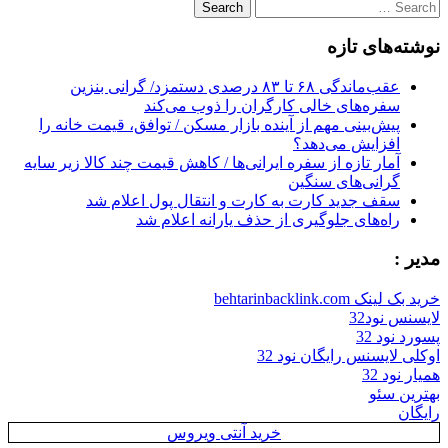
Search
for:
نوشته‌های تازه
عقب‌ماندگی ۶۸ تا ۸۳ درصدی دستمزد/ گرانی بنزین
سفره‌های خالی کارگران را ذوب می‌کند
پیش‌بینی مهم از آینده بازار مسکن / توافق، قیمت خانه را
افزایش می‌دهد؟
آمار تازه از سفره ایرانی‌ها / کاهش قیمت چند کالا زیر سایه
گرانی‌های سنگین
سقف جدید کارت به کارت و انتقال پول اعلام شد
راه‌های جلوگیری از حذف یارانه اعلام شد
مدیر :
خرید بک لینک behtarinbacklink.com
لایسنس نود32
پسورد نود 32
اوکلی لایسنس رایگان نود 32
همیار نود 32
بهترین سئو
رایگان
خرید آنتی ویروس