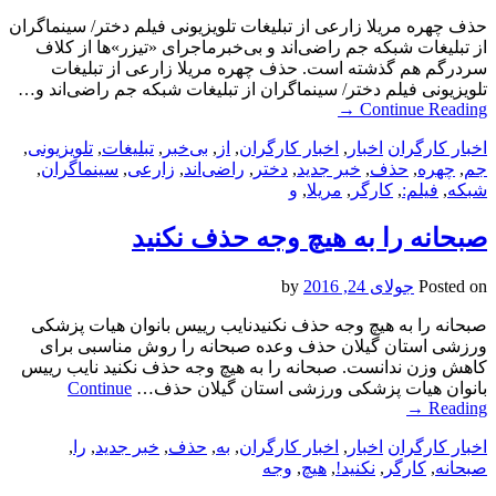
حذف چهره مریلا زارعی از تبلیغات تلویزیونی فیلم دختر/ سینماگران
از تبلیغات شبکه جم راضی‌اند و بی‌خبرماجرای «تیزر»ها از کلاف
سردرگم هم گذشته است. حذف چهره مریلا زارعی از تبلیغات
تلویزیونی فیلم دختر/ سینماگران از تبلیغات شبکه جم راضی‌اند و…
→
Continue Reading
اخبار کارگران
اخبار
,
اخبار کارگران
,
از
,
بی‌خبر
,
تبلیغات
,
تلویزیونی
,
جم
,
چهره
,
حذف
,
خبر جدید
,
دختر
,
راضی‌اند
,
زارعی
,
سینماگران
,
شبکه
,
فیلم:
,
کارگر
,
مریلا
,
و
صبحانه را به هیچ وجه حذف نکنید
Posted on
جولای 24, 2016
by
صبحانه را به هیچ وجه حذف نکنیدنایب رییس بانوان هیات پزشکی
ورزشی استان گیلان حذف وعده صبحانه را روش مناسبی برای
کاهش وزن ندانست. صبحانه را به هیچ وجه حذف نکنید نایب رییس
بانوان هیات پزشکی ورزشی استان گیلان حذف…
Continue
→
Reading
اخبار کارگران
اخبار
,
اخبار کارگران
,
به
,
حذف
,
خبر جدید
,
را
,
صبحانه
,
کارگر
,
نکنید!
,
هیچ
,
وجه