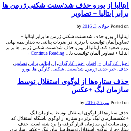
ایتالیا از یورو حذف شد/سنت شکنی ژرمن ها
برابر ایتالیا + تصاویر
Posted on
جولای 3, 2016
by
ایتالیا از یورو حذف شد/سنت شکنی ژرمن ها برابر ایتالیا +
تصاویرآلمان توانست با برتری در ضربات پنالتی به دیدار نیمه نهایی
یورو صعود کند. ایتالیا از یورو حذف شد/سنت شکنی ژرمن ها برابر
ایتالیا + تصاویر آلمان توانست با…
Continue Reading
→
اخبار کارگران
+
,
اخبار
,
اخبار کارگران
,
از
,
ایتالیا
,
برابر
,
تصاویر
,
حذف
,
خبر جدید
,
ژرمن
,
شد/سنت
,
شکنی
,
کارگر
,
ها
,
یورو
حذف ستاره‌ها از لوگوی استقلال توسط
سازمان لیگ +عکس
Posted on
می 25, 2016
by
حذف ستاره‌ها از لوگوی استقلال توسط سازمان لیگ
+عکسسازمان لیگ برتر دو ستاره از لوگوی باشگاه استقلال که
روی سایت این سازمان قرار گرفته را برداشته است. حذف
ستاره‌ها از لوگوی استقلال توسط سازمان لیگ +عکس سازمان