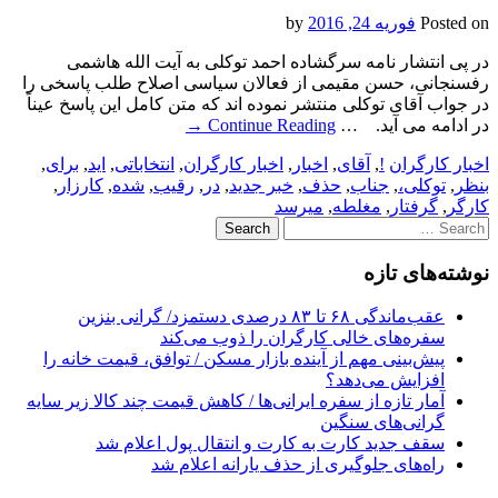
Posted on
فوریه 24, 2016
by
در پی انتشار نامه سرگشاده احمد توکلی به آیت الله هاشمی
رفسنجانی، حسن مقیمی از فعالان سیاسی اصلاح طلب پاسخی را
در جواب آقای توکلی منتشر نموده اند که متن کامل این پاسخ عیناً
در ادامه می آید. …
Continue Reading
→
اخبار کارگران
!
,
آقای
,
اخبار
,
اخبار کارگران
,
انتخاباتی
,
اید
,
برای
,
بنظر
,
توکلی،
,
جناب
,
حذف
,
خبر جدید
,
در
,
رقیب
,
شده
,
کارزار
,
کارگر
,
گرفتار
,
مغلطه
,
میرسد
Search
for:
نوشته‌های تازه
عقب‌ماندگی ۶۸ تا ۸۳ درصدی دستمزد/ گرانی بنزین
سفره‌های خالی کارگران را ذوب می‌کند
پیش‌بینی مهم از آینده بازار مسکن / توافق، قیمت خانه را
افزایش می‌دهد؟
آمار تازه از سفره ایرانی‌ها / کاهش قیمت چند کالا زیر سایه
گرانی‌های سنگین
سقف جدید کارت به کارت و انتقال پول اعلام شد
راه‌های جلوگیری از حذف یارانه اعلام شد