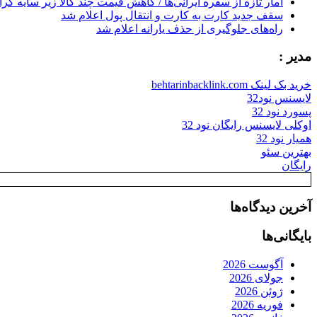
آمار تازه از سفره ایرانی‌ها / کاهش قیمت چند کالا زیر سایه گر
سقف جدید کارت به کارت و انتقال پول اعلام شد
راه‌های جلوگیری از حذف یارانه اعلام شد
مدیر :
خرید بک لینک behtarinbacklink.com
لایسنس نود32
پسورد نود 32
اوکلی لایسنس رایگان نود 32
همیار نود 32
بهترین سئو
رایگان
آخرین دیدگاه‌ها
بایگانی‌ها
آگوست 2026
جولای 2026
ژوئن 2026
فوریه 2026