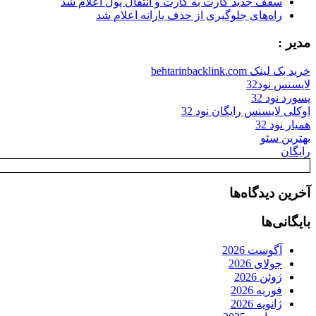
سقف جدید کارت به کارت و انتقال پول اعلام شد
راه‌های جلوگیری از حذف یارانه اعلام شد
مدیر :
خرید بک لینک behtarinbacklink.com
لایسنس نود32
پسورد نود 32
اوکلی لایسنس رایگان نود 32
همیار نود 32
بهترین سئو
رایگان
آخرین دیدگاه‌ها
بایگانی‌ها
آگوست 2026
جولای 2026
ژوئن 2026
فوریه 2026
ژانویه 2026