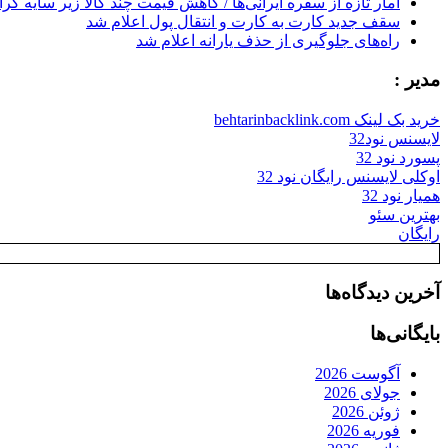
آمار تازه از سفره ایرانی‌ها / کاهش قیمت چند کالا زیر سایه گر
سقف جدید کارت به کارت و انتقال پول اعلام شد
راه‌های جلوگیری از حذف یارانه اعلام شد
مدیر :
خرید بک لینک behtarinbacklink.com
لایسنس نود32
پسورد نود 32
اوکلی لایسنس رایگان نود 32
همیار نود 32
بهترین سئو
رایگان
آخرین دیدگاه‌ها
بایگانی‌ها
آگوست 2026
جولای 2026
ژوئن 2026
فوریه 2026