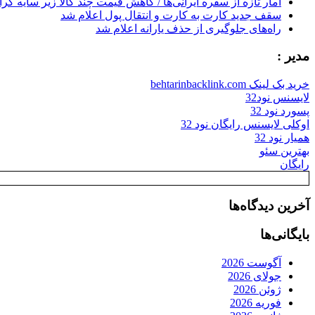
آمار تازه از سفره ایرانی‌ها / کاهش قیمت چند کالا زیر سایه گر
سقف جدید کارت به کارت و انتقال پول اعلام شد
راه‌های جلوگیری از حذف یارانه اعلام شد
مدیر :
خرید بک لینک behtarinbacklink.com
لایسنس نود32
پسورد نود 32
اوکلی لایسنس رایگان نود 32
همیار نود 32
بهترین سئو
رایگان
آخرین دیدگاه‌ها
بایگانی‌ها
آگوست 2026
جولای 2026
ژوئن 2026
فوریه 2026