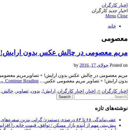
اخبار کارگران
اخبار جدید کارگران
Menu
Close
خانه
معصومی
مریم معصومی در چالش عکس بدون ارایش! +
Posted on
جولای 17, 2016
by
مریم معصومی در چالش عکس بدون ارایش! + تصاویرمریم معصومی 
بدون ارایش! + تصاویر مریم معصومی عکس…
Continue Reading
→
اخبار کارگران
+
,
اخبار
,
اخبار کارگران
,
ارایش!
,
بدون
,
تصاویر
,
چالش
,
Search
for:
نوشته‌های تازه
عقب‌ماندگی ۶۸ تا ۸۳ درصدی دستمزد/ گرانی بنزین سفره‌های خالی کارگران را ذوب می‌کند
پیش‌بینی مهم از آینده بازار مسکن / توافق، قیمت خانه را افزا