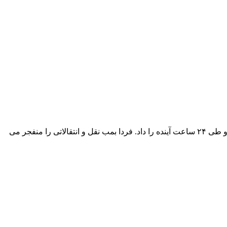
فردا بمب نقل و انتقالاتی را منفجر می کنمستاره سوئدی پیشین تیم فوتبال پاری‌سن‌ژرمن به طرفدارانش وعده شنیدن یک خبر مهم درباره او طی ۲۴ ساعت آینده را داد. فردا بمب نقل و انتقالاتی را منفجر می