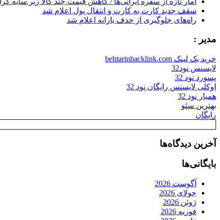
آمار تازه از سفره ایرانی‌ها / کاهش قیمت چند کالا زیر سایه گر
سقف جدید کارت به کارت و انتقال پول اعلام شد
راه‌های جلوگیری از حذف یارانه اعلام شد
مدیر :
خرید بک لینک behtarinbacklink.com
لایسنس نود32
پسورد نود 32
اوکلی لایسنس رایگان نود 32
همیار نود 32
بهترین سئو
رایگان
آخرین دیدگاه‌ها
بایگانی‌ها
آگوست 2026
جولای 2026
ژوئن 2026
فوریه 2026