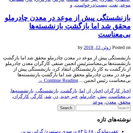
موعد
,
نفت
,
نیست/درخواست
,
و
بازنشستگی پیش از موعد در معدن چادرملو
محقق شد اما بازگشتِ بازنشسته‌ها
بی‌معناست
Posted on
ژوئن 12, 2018
by
بازنشستگی پیش از موعد در معدن چادرملو محقق شد اما بازگشتِ
بازنشسته‌ها بی‌معناسترئیس انجمن صنفی کارگران معدن چادرملو
از بازگشت به کار بازنشستگان انتقاد کرد. بازنشستگی پیش از
موعد در معدن چادرملو محقق شد اما بازگشتِ بازنشسته‌ها
بی‌معناست رئیس انجمن…
Continue Reading
→
اخبار کارگران
اخبار
,
از
,
اما
,
بازگشت
,
بازنشستگی
,
بازنشسته‌ها
,
بی‌معناست
,
پیش
,
چادرملو
,
خبر جدید
,
در
,
شد
,
کارگر
,
کارگران
,
محقق
,
معدن
,
موعد
Search
for:
نوشته‌های تازه
عقب‌ماندگی ۶۸ تا ۸۳ درصدی دستمزد/ گرانی بنزین