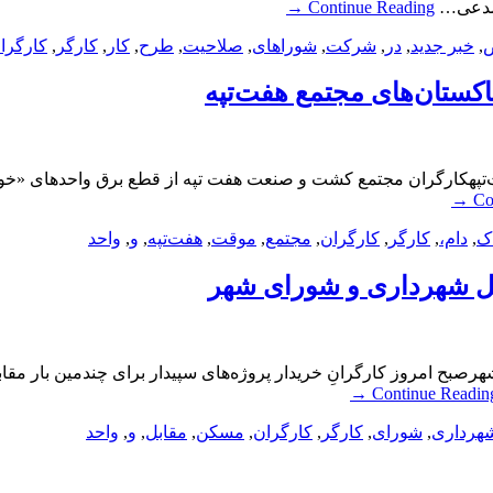
→
Continue Reading
,
خبر جدید
,
در
,
شرکت
,
شوراهای
,
صلاحیت
,
طرح
,
کار
,
کارگر
,
کارگرا
اکستان‌های مجتمع هفت‌تپه
‌تپهکارگران مجتمع کشت و صنعت هفت تپه از قطع برق واحد‌های «خوراک
→
Co
ک
,
دام،
,
کارگر
,
کارگران
,
مجتمع
,
موقت
,
هفت‌تپه
,
و
,
واحد
ل شهرداری و شورای شهر
بح امروز کارگرانِ خریدار پروژه‌های سپیدار برای چندمین بار مق
→
Continue Readin
هرداری
,
شورای
,
کارگر
,
کارگران
,
مسکن
,
مقابل
,
و
,
واحد