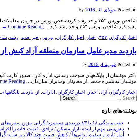
Posted on
جولای 31, 2016
by
رشد کرد.شاخص بورس ۳۵۳ واحد رشد کرد…
Continue Reading
→
اخبار کارگران
۳۵۳
,
اخبار
,
اخبار کارگران
,
بورس
,
خبر جدید
,
رشد
,
شا
بازدید مدیرعامل سازمان منطقه آزاد کیش از
Posted on
فوریه 4, 2016
by
دکتر مونسان از پایگاههای سوخت رسانی، اداره کار ، صدور کارت کیش
مونسان به همراه جمعی از معاونان ومدیران سازمان…
inue Reading
اخبار کارگران
آزاد
,
اخبار
,
اخبار کارگران
,
ادارات
,
از
,
بازدید
,
پایگاههای
,
Search
for:
نوشته‌های تازه
عقب‌ماندگی ۶۸ تا ۸۳ درصدی دستمزد/ گرانی بنزین سفره‌های خالی کارگران را ذوب می‌کند
پیش‌بینی مهم از آینده بازار مسکن / توافق، قیمت خانه را افزا
آمار تازه از سفره ایرانی‌ها / کاهش قیمت چند کالا زیر سایه گر