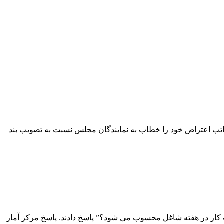
مراتب اعتراض خود را خطاب به نمایندگان مجلس نسبت به تصویب بند
یک ابهام؛ ۱ ساعت کار در هفته یعنی شغل؟کارشناسان مرکز آمار ایران به این سوال و ابهام که “چطور کسی با ۱ ساعت کار در هفته شاغل محسوب می شود؟” پاسخ دادند. پاسخ مرکز آمار