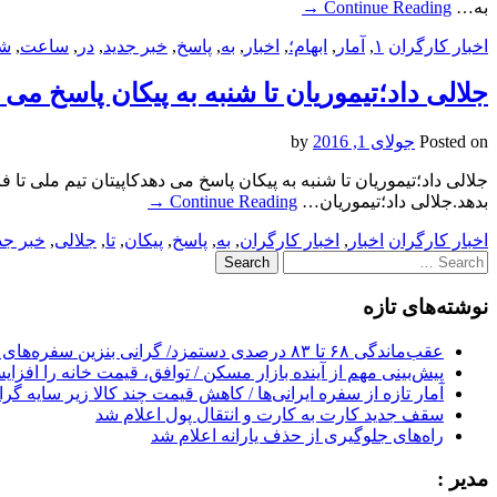
به…
Continue Reading
→
اخبار کارگران
۱
,
آمار
,
ابهام؛
,
اخبار
,
به
,
پاسخ
,
خبر جدید
,
در
,
ساعت
,
ش
جلالی داد؛تیموریان تا شنبه به پیکان پاسخ می 
Posted on
جولای 1, 2016
by
جلالی داد؛تیموریان تا شنبه به پیکان پاسخ می دهدکاپیتان تیم ملی تا فر
بدهد.جلالی داد؛تیموریان…
Continue Reading
→
اخبار کارگران
اخبار
,
اخبار کارگران
,
به
,
پاسخ
,
پیکان
,
تا
,
جلالی
,
خبر جد
Search
for:
نوشته‌های تازه
عقب‌ماندگی ۶۸ تا ۸۳ درصدی دستمزد/ گرانی بنزین سفره‌های خالی کارگران را ذوب می‌کند
پیش‌بینی مهم از آینده بازار مسکن / توافق، قیمت خانه را افزا
آمار تازه از سفره ایرانی‌ها / کاهش قیمت چند کالا زیر سایه گر
سقف جدید کارت به کارت و انتقال پول اعلام شد
راه‌های جلوگیری از حذف یارانه اعلام شد
مدیر :