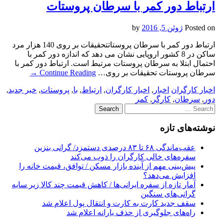
ارتباط دور کمر با سرطان پروستات
Posted on
ژوئن 5, 2016
by
ارتباط دور کمر با سرطان پروستاتتحقیقات بر روی 140 هزار مرد
ساکن در 8 کشور اروپایی نشان می دهد که اندازه دور کمر با
احتمال ابتلا به سرطان پروستات مرتبط است. ارتباط دور کمر با
سرطان پروستات تحقیقات بر روی…
Continue Reading
→
اخبار کارگران
اخبار
,
اخبار کارگران
,
ارتباط
,
با
,
پروستات
,
خبر جدید
,
دور
,
سرطان
,
کارگر
,
کمر
Search
for:
نوشته‌های تازه
عقب‌ماندگی ۶۸ تا ۸۳ درصدی دستمزد/ گرانی بنزین
سفره‌های خالی کارگران را ذوب می‌کند
پیش‌بینی مهم از آینده بازار مسکن / توافق، قیمت خانه را
افزایش می‌دهد؟
آمار تازه از سفره ایرانی‌ها / کاهش قیمت چند کالا زیر سایه
گرانی‌های سنگین
سقف جدید کارت به کارت و انتقال پول اعلام شد
راه‌های جلوگیری از حذف یارانه اعلام شد