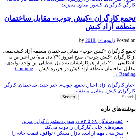
کارگر
,
کارگران
,
کشور
,
منابع
,
می‌زنند
تجمع کارگران «کیش چوب» مقابل ساختمان
منطقه آزاد کیش
Posted on
ژانویه 14, 2018
by
تجمع کارگران «کیش چوب» مقابل ساختمان منطقه آزاد کیشجمعی
از کارگران «کیش چوب»، صبح امروز (۲۴ دی ماه) در اعتراض به
بلاتکلیفی ۲۰۰ نفر از همکارانشان به دلیل تعطیلی این واحد تولیدی،
مقابل ساختمان منطقه آزاد کیش در جزیره کیش…
Continue
→
Reading
اخبار کارگران
آزاد
,
اخبار
,
تجمع
,
چوب»
,
خبر جدید
,
ساختمان
,
کارگر
,
کارگران
,
کیش
,
مقابل
,
منطقه
Search
for:
نوشته‌های تازه
عقب‌ماندگی ۶۸ تا ۸۳ درصدی دستمزد/ گرانی بنزین
سفره‌های خالی کارگران را ذوب می‌کند
پیش‌بینی مهم از آینده بازار مسکن / توافق، قیمت خانه را