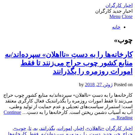
اخبار کارگران
اخبار جدید کارگران
Menu
Close
خانه
چوب»
کارخانه‌ها را به دستِ «نااهلان» سپرده‌اند/به
منابع کشور چوب حراج می‌زنند تا فقط
امورات روزمره را بگذرانند
Posted on
ژوئن 27, 2018
by
کارخانه‌ها را به دستِ «نااهلان» سپرده‌اند/به منابع کشور چوب حراج
می‌زنند تا فقط امورات روزمره را بگذرانندیک فعال کارگری معتقد
است: استمرار سیاست‌های تعدیلی و عدم حمایت از تولید وطنی،
آب به آسیاب دشمن ریختن است. کارخانه‌ها را به دستِ…
Continue
→
Reading
اخبار کارگران
«نااهلان»
,
اخبار
,
امورات
,
بگذرانند
,
به
,
تا
,
چوب»
,
حراج
,
خبر جدید
,
دست
,
را
,
روزمره
,
سپرده‌اند/به
,
فقط
,
کارخانه‌ها
,