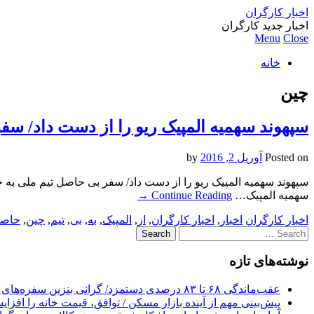
اخبار کارگران
اخبار جدید کارگران
Menu
Close
خانه
چین
سپهوند سهمیه المپیک ریو را از دست داد/ سف
Posted on
آوریل 2, 2016
by
سپهوند سهمیه المپیک ریو را از دست داد/ سفر بی حاصل تیم ملی به چ
سهمیه المپیک…
Continue Reading
→
اخبار کارگران
اخبار
,
اخبار کارگران
,
از
,
المپیک
,
به
,
بی
,
تیم
,
چین
,
حاص
Search
for:
نوشته‌های تازه
عقب‌ماندگی ۶۸ تا ۸۳ درصدی دستمزد/ گرانی بنزین سفره‌های خالی کارگران را ذوب می‌کند
پیش‌بینی مهم از آینده بازار مسکن / توافق، قیمت خانه را افزا