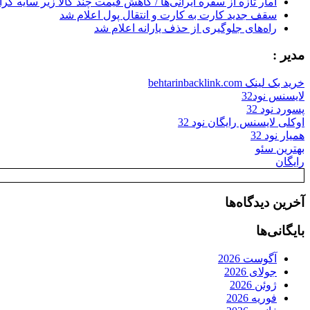
آمار تازه از سفره ایرانی‌ها / کاهش قیمت چند کالا زیر سایه گر
سقف جدید کارت به کارت و انتقال پول اعلام شد
راه‌های جلوگیری از حذف یارانه اعلام شد
مدیر :
خرید بک لینک behtarinbacklink.com
لایسنس نود32
پسورد نود 32
اوکلی لایسنس رایگان نود 32
همیار نود 32
بهترین سئو
رایگان
آخرین دیدگاه‌ها
بایگانی‌ها
آگوست 2026
جولای 2026
ژوئن 2026
فوریه 2026