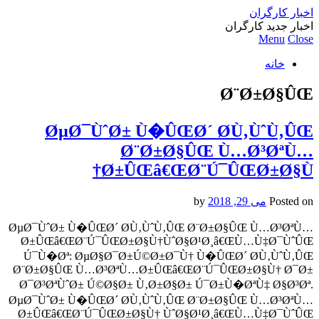
اخبار کارگران
اخبار جدید کارگران
Menu
Close
خانه
Ø¨Ø±Ø§ÛŒ
ØµØ¯ÙˆØ± Ù�ÛŒØ´ Ø­Ù‚ÙˆÙ‚ÛŒ
Ø¨Ø±Ø§ÛŒ Ù…Ø³ØªÙ…
Ø±ÛŒâ€ŒØ¨Ú¯ÛŒØ±Ø§Ù†
Posted on
می 29, 2018
by
ØµØ¯ÙˆØ± Ù�ÛŒØ´ Ø­Ù‚ÙˆÙ‚ÛŒ Ø¨Ø±Ø§ÛŒ Ù…Ø³ØªÙ…
Ø±ÛŒâ€ŒØ¨Ú¯ÛŒØ±Ø§Ù†ÙˆØ§Ø¹Ø¸â€ŒÙ…Ù‡Ø¯ÙˆÛŒ
Ú¯Ù�Øª: ØµØ§Ø¯Ø±Ú©Ø±Ø¯Ù† Ù�ÛŒØ´ Ø­Ù‚ÙˆÙ‚ÛŒ
Ø¨Ø±Ø§ÛŒ Ù…Ø³ØªÙ…Ø±ÛŒâ€ŒØ¨Ú¯ÛŒØ±Ø§Ù† Ø¯Ø±
Ø¯Ø³ØªÙˆØ± Ú©Ø§Ø± Ù‚Ø±Ø§Ø± Ú¯Ø±Ù�ØªÙ‡ Ø§Ø³Øª.
ØµØ¯ÙˆØ± Ù�ÛŒØ´ Ø­Ù‚ÙˆÙ‚ÛŒ Ø¨Ø±Ø§ÛŒ Ù…Ø³ØªÙ…
Ø±ÛŒâ€ŒØ¨Ú¯ÛŒØ±Ø§Ù† ÙˆØ§Ø¹Ø¸â€ŒÙ…Ù‡Ø¯ÙˆÛŒ