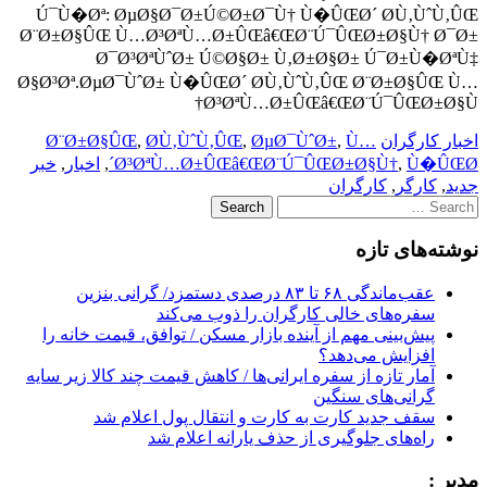
Ú¯Ù�Øª: ØµØ§Ø¯Ø±Ú©Ø±Ø¯Ù† Ù�ÛŒØ´ Ø­Ù‚ÙˆÙ‚ÛŒ
Ø¨Ø±Ø§ÛŒ Ù…Ø³ØªÙ…Ø±ÛŒâ€ŒØ¨Ú¯ÛŒØ±Ø§Ù† Ø¯Ø±
Ø¯Ø³ØªÙˆØ± Ú©Ø§Ø± Ù‚Ø±Ø§Ø± Ú¯Ø±Ù�ØªÙ‡
Ø§Ø³Øª.ØµØ¯ÙˆØ± Ù�ÛŒØ´ Ø­Ù‚ÙˆÙ‚ÛŒ Ø¨Ø±Ø§ÛŒ Ù…
Ø³ØªÙ…Ø±ÛŒâ€ŒØ¨Ú¯ÛŒØ±Ø§Ù†
اخبار کارگران
Ù…
,
ØµØ¯ÙˆØ±
,
Ø­Ù‚ÙˆÙ‚ÛŒ
,
Ø¨Ø±Ø§ÛŒ
Ù�ÛŒØ´
,
Ø³ØªÙ…Ø±ÛŒâ€ŒØ¨Ú¯ÛŒØ±Ø§Ù†
,
اخبار
,
خبر
جدید
,
کارگر
,
کارگران
Search
for:
نوشته‌های تازه
عقب‌ماندگی ۶۸ تا ۸۳ درصدی دستمزد/ گرانی بنزین
سفره‌های خالی کارگران را ذوب می‌کند
پیش‌بینی مهم از آینده بازار مسکن / توافق، قیمت خانه را
افزایش می‌دهد؟
آمار تازه از سفره ایرانی‌ها / کاهش قیمت چند کالا زیر سایه
گرانی‌های سنگین
سقف جدید کارت به کارت و انتقال پول اعلام شد
راه‌های جلوگیری از حذف یارانه اعلام شد
مدیر :