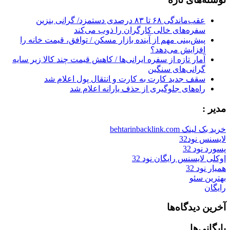
عقب‌ماندگی ۶۸ تا ۸۳ درصدی دستمزد/ گرانی بنزین
سفره‌های خالی کارگران را ذوب می‌کند
پیش‌بینی مهم از آینده بازار مسکن / توافق، قیمت خانه را
افزایش می‌دهد؟
آمار تازه از سفره ایرانی‌ها / کاهش قیمت چند کالا زیر سایه
گرانی‌های سنگین
سقف جدید کارت به کارت و انتقال پول اعلام شد
راه‌های جلوگیری از حذف یارانه اعلام شد
مدیر :
خرید بک لینک behtarinbacklink.com
لایسنس نود32
پسورد نود 32
اوکلی لایسنس رایگان نود 32
همیار نود 32
بهترین سئو
رایگان
آخرین دیدگاه‌ها
بایگانی‌ها