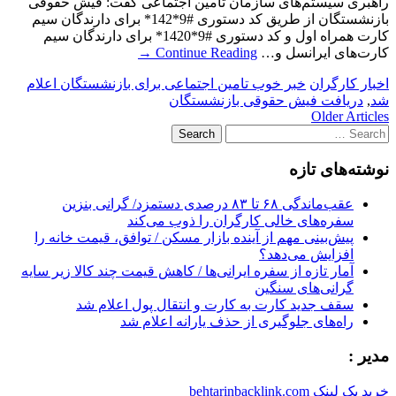
راهبری سیستم‌های سازمان تأمین اجتماعی گفت: فیش حقوقی
بازنشستگان از طریق کد دستوری #9*142* برای دارندگان سیم
کارت همراه اول و کد دستوری #9*1420* برای دارندگان سیم
کارت‌های ایرانسل و…
Continue Reading
→
اخبار کارگران
خبر خوب تامین اجتماعی برای بازنشستگان اعلام
شد
,
دریافت فیش حقوقی بازنشستگان
Post
Older Articles
Search
navigation
for:
نوشته‌های تازه
عقب‌ماندگی ۶۸ تا ۸۳ درصدی دستمزد/ گرانی بنزین
سفره‌های خالی کارگران را ذوب می‌کند
پیش‌بینی مهم از آینده بازار مسکن / توافق، قیمت خانه را
افزایش می‌دهد؟
آمار تازه از سفره ایرانی‌ها / کاهش قیمت چند کالا زیر سایه
گرانی‌های سنگین
سقف جدید کارت به کارت و انتقال پول اعلام شد
راه‌های جلوگیری از حذف یارانه اعلام شد
مدیر :
خرید بک لینک behtarinbacklink.com