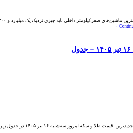
→
Contin
ل