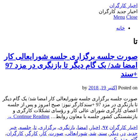
اخبار کارگران
اخبار جدید کارگران
Menu
Close
خانه
تا
صورت جلسه برگزاری جلسه شورایعالی کار
امضا شد/ یک گام دیگر تا بازنگری در مزد 97
+سند
Posted on
اکتبر 19, 2018
by
صورت جلسه برگزاری جلسه شورایعالی کار امضا شد/ یک گام دیگر
تا بازنگری در مزد 97 +سندکارگر نیوز: صبح امروز و پس از جلسه
اعضای کارگری شورای عالی کار و رؤسای تشکلات کارگری و
بازنشستگی کشور جلسه با معاون روابط…
Continue Reading
→
اخبار کارگران
۹۷
,
اخبار
,
امضا
,
بازنگری
,
برگزاری
,
تا
,
جلسه
,
خبر
جدید
,
در
,
دیگر
,
سند
,
شد
,
شورایعالی
,
صورت
,
کار
,
کارگر
,
کارگران
,
گام
,
مزد
,
یک