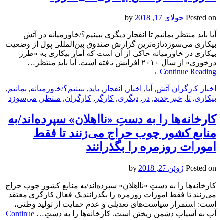
Posted on
جولای 17, 2018
by
آیا باید منتظر بمانیم تا انفجار دیگری ببینیم؟/خاورمیانه در آتش
بیکاری می‌سوزدتازه‌ترین گزارش صندوق بین‌المللی پول از وضعیت
بیکاری در خاورمیانه حاکی از آن است که آمار بیکاری به «طرز
درخوری» از سال ۲۰۱۰ افزایش یافته است. آیا باید منتظر…
→
Continue Reading
اخبار کارگران
آتش
,
آیا
,
اخبار
,
انفجار
,
باید
,
ببینیم؟/خاورمیانه
,
بمانیم
,
بیکاری
,
تا
,
خبر جدید
,
در
,
دیگری
,
کارگر
,
کارگران
,
منتظر
,
می‌سوزد
کارخانه‌ها را به دستِ «نااهلان» سپرده‌اند/به
منابع کشور چوب حراج می‌زنند تا فقط
امورات روزمره را بگذرانند
Posted on
ژوئن 27, 2018
by
کارخانه‌ها را به دستِ «نااهلان» سپرده‌اند/به منابع کشور چوب حراج
می‌زنند تا فقط امورات روزمره را بگذرانندیک فعال کارگری معتقد
است: استمرار سیاست‌های تعدیلی و عدم حمایت از تولید وطنی،
آب به آسیاب دشمن ریختن است. کارخانه‌ها را به دستِ…
Continue