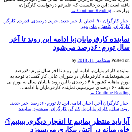
یافته است؛ این درحالیست که علیرغم درخواست کارگران،
وزارت…
Continue Reading
→
اخبار کارگران
۹۰
,
اخبار
,
تا
,
خبر جدید
,
خرید
,
درصدی
,
قدرتِ
,
کارگر
,
کارگران
,
کاهش
,
ماه
,
مهر
نماینده کارفرمایان:با ادامه این روند تا آخر
سال تورم۶۰درصد می‌شود
Posted on
سپتامبر 11, 2018
by
نماینده کارفرمایان:با ادامه این روند تا آخر سال تورم۶۰درصد
می‌شودنماینده کارفرمایان در شورای عالی کار گفت: با توجه به
تورم ماهانه کشور ۴.۸ درصدی با این روند تا پایان سال به تورم بی
سابقه ۶۰ درصدی می‌رسیم. نماینده کارفرمایان:با ادامه…
→
Continue Reading
اخبار کارگران
آخر
,
اخبار
,
ادامه
,
این
,
تا
,
تورم۶۰درصد
,
خبر جدید
,
روند
,
سال
,
کارفرمایان:با
,
کارگر
,
کارگران
,
می‌شود
,
نماینده
آیا باید منتظر بمانیم تا انفجار دیگری ببینیم؟/
خاورمیانه در آتش بیکاری می‌سوزد