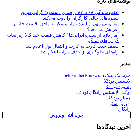
نوشته‌های تازه
عقب‌ماندگی ۶۸ تا ۸۳ درصدی دستمزد/ گرانی بنزین
سفره‌های خالی کارگران را ذوب می‌کند
پیش‌بینی مهم از آینده بازار مسکن / توافق، قیمت خانه را
افزایش می‌دهد؟
آمار تازه از سفره ایرانی‌ها / کاهش قیمت چند کالا زیر سایه
گرانی‌های سنگین
سقف جدید کارت به کارت و انتقال پول اعلام شد
راه‌های جلوگیری از حذف یارانه اعلام شد
مدیر :
خرید بک لینک behtarinbacklink.com
لایسنس نود32
پسورد نود 32
اوکلی لایسنس رایگان نود 32
همیار نود 32
بهترین سئو
رایگان
خرید آنتی ویروس
آخرین دیدگاه‌ها