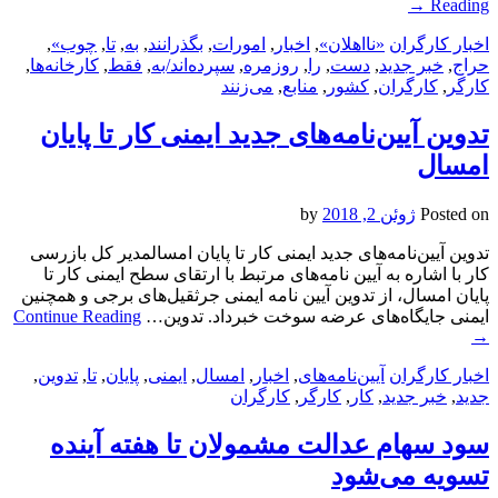
→
Reading
اخبار کارگران
«نااهلان»
,
اخبار
,
امورات
,
بگذرانند
,
به
,
تا
,
چوب»
,
حراج
,
خبر جدید
,
دست
,
را
,
روزمره
,
سپرده‌اند/به
,
فقط
,
کارخانه‌ها
,
کارگر
,
کارگران
,
کشور
,
منابع
,
می‌زنند
تدوین آیین‌نامه‌های جدید ایمنی کار تا پایان
امسال
Posted on
ژوئن 2, 2018
by
تدوین آیین‌نامه‌های جدید ایمنی کار تا پایان امسالمدیر کل بازرسی
کار با اشاره به آیین نامه‌های مرتبط با ارتقای سطح ایمنی کار تا
پایان امسال، از تدوین آیین نامه ایمنی جرثقیل‌های برجی و همچنین
ایمنی جایگاه‌های عرضه سوخت خبرداد. تدوین…
Continue Reading
→
اخبار کارگران
آیین‌نامه‌های
,
اخبار
,
امسال
,
ایمنی
,
پایان
,
تا
,
تدوین
,
جدید
,
خبر جدید
,
کار
,
کارگر
,
کارگران
سود سهام عدالت مشمولان تا هفته آینده
تسویه می‌شود