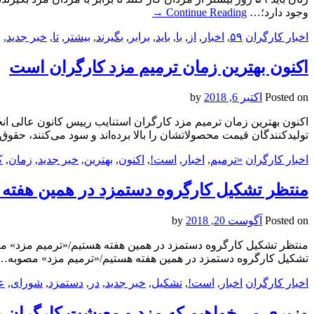
وجود دارد؛…
Continue Reading
→
اخبار کارگران
۵۹
,
اخبار
,
از
,
با
,
باید
,
برابر
,
بگیرند
,
بیشتر
,
تا
,
خبر جدید
,
ر
اکنون بهترین زمان ترمیم مزد کارگران است
Posted on
اکتبر 6, 2018
by
اکنون بهترین زمان ترمیم مزد کارگران استنایب رییس کانون عالی ان
تولیدکنندگان قیمت محصولاتشان را بالا برده‌اند و سود می‌کنند، حق
اخبار کارگران
«ترمیم
,
اخبار
,
است!
,
اکنون
,
بهترین
,
خبر جدید
,
زمان
,
ک
منتظر تشکیل کارگروه دستمزد در همین هفته
Posted on
آگوست 20, 2018
by
منتظر تشکیل کارگروه دستمزد در همین هفته هستیم/«ترمیم مزد» م
تشکیل کارگروه دستمزد در همین هفته هستیم/«ترمیم مزد» مصوبه
اخبار کارگران
اخبار
,
است!
,
تشکیل
,
خبر جدید
,
در
,
دستمزد
,
شورای
,
ع
وزیری می‌خواهیم که مزد و معیشت کارگران را