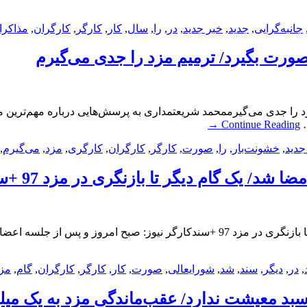
جانبه‌‌گرایی
,
جدید
,
خبر جدید
,
در
,
را
,
سال
,
کار
,
کارگر
,
کارگران
,
مذاکرا
صورت بگیرد/ ترمیم مزد را جدی می‌گیرم
زد را جدی می‌گیرممحمد شریعتمداری به پرسش‌هایی درباره مهم‌ترین 
…
Continue Reading
→
جدید
,
خشونت‌بار
,
را
,
صورت
,
کارگر
,
کارگران
,
کارگری
,
مزد
,
می‌گیرم
,
/ یک گام دیگر تا بازنگری در مزد 97 +سند
صورت جلسه برگزاری جلسه شورایعالی کار امضا شد/ یک گام دیگر تا بازنگری در مزد 97 
,
در
,
دیگر
,
سند
,
شد
,
شورایعالی
,
صورت
,
کار
,
کارگر
,
کارگران
,
گام
,
مز
 سبد معیشت ندارد/ عقب‌ماندگی مزد به یک میل