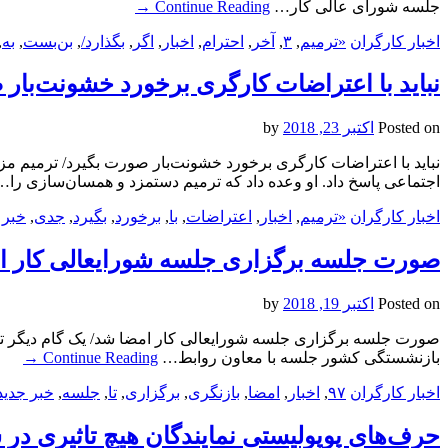
جلسه شورای عالی کار…
Continue Reading
→
اخبار کارگران
«ترمیم
,
۳
,
آخر
,
احترام
,
اخبار
,
اگر
,
بگذارد/
,
بن‌بست
,
به
,
نباید با اعتراضات کارگری برخورد خشونت‌بار 
Posted on
اکتبر 23, 2018
by
نباید با اعتراضات کارگری برخورد خشونت‌بار صورت بگیرد/ ترمیم م
اجتماعی پاسخ داد. او وعده داد که ترمیم دستمزد و همسان‌سازی را
اخبار کارگران
«ترمیم
,
اخبار
,
اعتراضات
,
با
,
برخورد
,
بگیرد
,
جدی
,
خبر 
صورت جلسه برگزاری جلسه شورایعالی کار امضا شد
Posted on
اکتبر 19, 2018
by
بازنشستگی کشور جلسه با معاون روابط…
Continue Reading
→
اخبار کارگران
۹۷
,
اخبار
,
امضا
,
بازنگری
,
برگزاری
,
تا
,
جلسه
,
خبر جدید
حرف‌های پوپولیستیِ نمایندگان هیچ تاثیری در