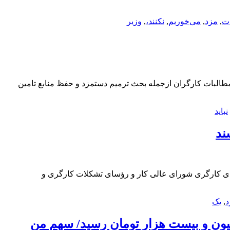
ت
,
مزد
,
می‌خوریم
,
نکنند،
,
وزیر
مطالبات کارگران ازجمله بحث ترمیم دستمزد و حفظ منابع تامین
نباید
+سندکارگر نیوز: صبح امروز و پس از جلسه اعضای کارگری شورای عالی کار و رؤسای تشکلات کارگری و
د
,
یک
یون و بیست هزار تومان رسید/ سهمِ منِ