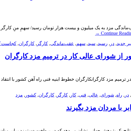
‌ماندگی مزد به یک میلیون و بیست هزار تومان رسید/ سهمِ منِ کارگر ک
→
Continue Readi
ر جدید
,
در
,
رسید
,
سبد
,
سهم
,
عقب‌ماندگی
,
کارگر
,
کارگران
,
کجاست؟
 از شورای عالی کار در ترمیم مزد کارگران
 ترمیم مزد کارگرانکارگران خطوط ابنیه فنی راه آهن کشور با انتقاد
در
,
راه
,
شورای
,
عالی
,
فنی
,
کار
,
کارگر
,
کارگران
,
کشور
,
مزد
ن مزد بگیرندنتایج یک پژوهش جهانی نشان می‌دهد که در پرداخت دستمزد براب