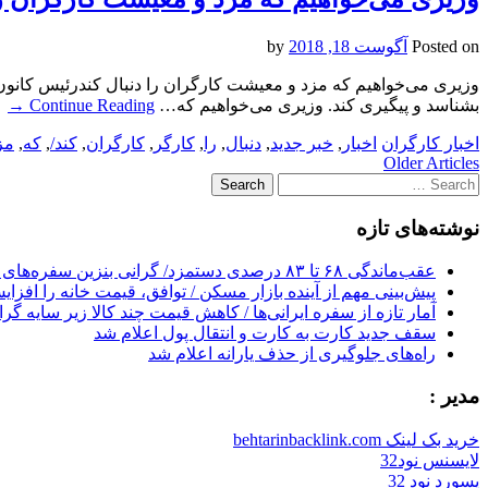
Posted on
آگوست 18, 2018
by
وزیری می‌خواهیم که مزد و معیشت کارگران را دنبال کندرئیس کانون 
بشناسد و پیگیری کند. وزیری می‌خواهیم که…
Continue Reading
→
اخبار کارگران
اخبار
,
خبر جدید
,
دنبال
,
را
,
کارگر
,
کارگران
,
کند/
,
که
,
مز
Post
Older Articles
Search
navigation
for:
نوشته‌های تازه
عقب‌ماندگی ۶۸ تا ۸۳ درصدی دستمزد/ گرانی بنزین سفره‌های خالی کارگران را ذوب می‌کند
پیش‌بینی مهم از آینده بازار مسکن / توافق، قیمت خانه را افزا
آمار تازه از سفره ایرانی‌ها / کاهش قیمت چند کالا زیر سایه گر
سقف جدید کارت به کارت و انتقال پول اعلام شد
راه‌های جلوگیری از حذف یارانه اعلام شد
مدیر :
خرید بک لینک behtarinbacklink.com
لایسنس نود32
پسورد نود 32