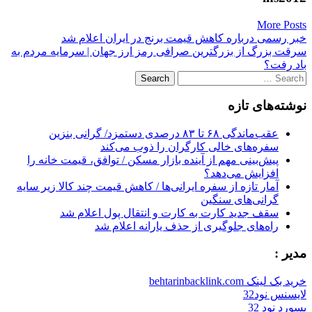
More Posts
Post
خبر رسمی درباره کاهش قیمت برنج در ایران اعلام شد
سرقت بزرگ از بزرگترین صرافی رمز ارز جهان | سرمایه مردم به
navigation
باد رفت؟
Search
for:
نوشته‌های تازه
عقب‌ماندگی ۶۸ تا ۸۳ درصدی دستمزد/ گرانی بنزین
سفره‌های خالی کارگران را ذوب می‌کند
پیش‌بینی مهم از آینده بازار مسکن / توافق، قیمت خانه را
افزایش می‌دهد؟
آمار تازه از سفره ایرانی‌ها / کاهش قیمت چند کالا زیر سایه
گرانی‌های سنگین
سقف جدید کارت به کارت و انتقال پول اعلام شد
راه‌های جلوگیری از حذف یارانه اعلام شد
مدیر :
خرید بک لینک behtarinbacklink.com
لایسنس نود32
پسورد نود 32