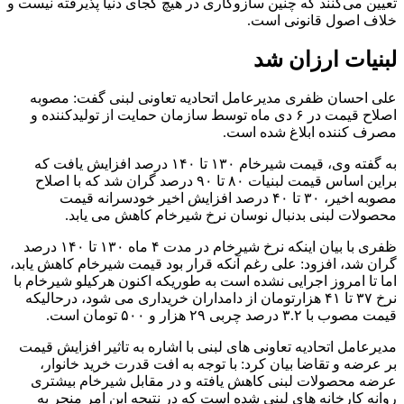
تعیین می‌کنند که چنین سازوکاری در هیچ کجای دنیا پذیرفته نیست و
خلاف اصول قانونی است.
لبنیات ارزان شد
علی احسان ظفری مدیرعامل اتحادیه تعاونی لبنی گفت: مصوبه
اصلاح قیمت در ۶ دی ماه توسط سازمان حمایت از تولیدکننده و
مصرف کننده ابلاغ شده است.
به گفته وی، قیمت شیرخام ۱۳۰ تا ۱۴۰ درصد افزایش یافت که
براین اساس قیمت لبنیات ۸۰ تا ۹۰ درصد گران شد که با اصلاح
مصوبه اخیر، ۳۰ تا ۴۰ درصد افزایش اخیر خودسرانه قیمت
محصولات لبنی بدنبال نوسان نرخ شیرخام کاهش می یابد.
ظفری با بیان اینکه نرخ شیرخام در مدت ۴ ماه ۱۳۰ تا ۱۴۰ درصد
گران شد، افزود: علی رغم آنکه قرار بود قیمت شیرخام کاهش یابد،
اما تا امروز اجرایی نشده است به طوریکه اکنون هرکیلو شیرخام با
نرخ ۳۷ تا ۴۱ هزارتومان از دامداران خریداری می شود، درحالیکه
قیمت مصوب با ۳.۲ درصد چربی ۲۹ هزار و ۵۰۰ تومان است.
مدیرعامل اتحادیه تعاونی های لبنی با اشاره به تاثیر افزایش قیمت
بر عرضه و تقاضا بیان کرد: با توجه به افت قدرت خرید خانوار،
عرضه محصولات لبنی کاهش یافته و در مقابل شیرخام بیشتری
روانه کارخانه های لبنی شده است که در نتیجه این امر منجر به