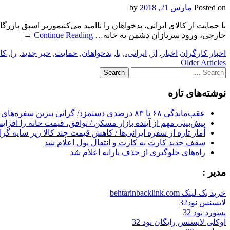
Posted on
مارس 21, 2018
by
خارجی، ورود سربازان دشمن به خانه…
Continue Reading
→
اخبار کارگران
اخبار
,
از
,
ایرانی،
,
با
,
بدخواهان
,
حمایت
,
خبر جدید
,
را
,
کا
Post
Older Articles
Search
navigation
for:
نوشته‌های تازه
عقب‌ماندگی ۶۸ تا ۸۳ درصدی دستمزد/ گرانی بنزین سفره‌های خالی کارگران را ذوب می‌کند
پیش‌بینی مهم از آینده بازار مسکن / توافق، قیمت خانه را افزا
آمار تازه از سفره ایرانی‌ها / کاهش قیمت چند کالا زیر سایه گر
سقف جدید کارت به کارت و انتقال پول اعلام شد
راه‌های جلوگیری از حذف یارانه اعلام شد
مدیر :
خرید بک لینک behtarinbacklink.com
لایسنس نود32
پسورد نود 32
اوکلی لایسنس رایگان نود 32