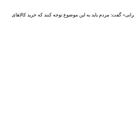
ی با استقبال از نامگذاری سال ۹۷ به عنوان سال«حمایت از کالاهای ایرانی» گفت: مردم باید به این موضوع توجه کنند که خرید کالاهای