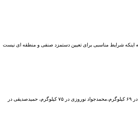
به اینکه شرایط مناسبی برای تعیین دستمزد صنفی و منطقه ای نیست
تیم استان عازم مسابقات بوکس قهرمانی کارگران کشور شد به گزارش برنا از قزوین، تیم بوکس کارگری استان با ترکیب، مهدی محمودی در ۶۹ کیلوگرم،محمدجواد نوروزی در ۷۵ کیلوگرم، حمیدصدیقی در