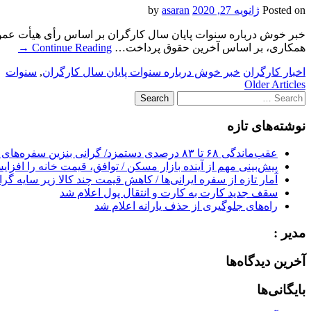
Posted on
ژانویه 27, 2020
by
asaran
خبر خوش درباره سنوات پایان سال کارگران بر اساس رأی هیأت عمومی 
همکاری، بر اساس آخرین حقوق پرداخت…
Continue Reading
→
اخبار کارگران
خبر خوش درباره سنوات پایان سال کارگران
,
سنوات
Post
Older Articles
Search
navigation
for:
نوشته‌های تازه
عقب‌ماندگی ۶۸ تا ۸۳ درصدی دستمزد/ گرانی بنزین سفره‌های خالی کارگران را ذوب می‌کند
پیش‌بینی مهم از آینده بازار مسکن / توافق، قیمت خانه را افزا
آمار تازه از سفره ایرانی‌ها / کاهش قیمت چند کالا زیر سایه گر
سقف جدید کارت به کارت و انتقال پول اعلام شد
راه‌های جلوگیری از حذف یارانه اعلام شد
مدیر :
آخرین دیدگاه‌ها
بایگانی‌ها