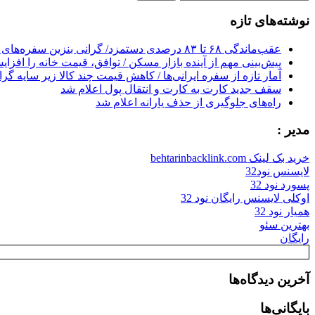
for:
نوشته‌های تازه
عقب‌ماندگی ۶۸ تا ۸۳ درصدی دستمزد/ گرانی بنزین سفره‌های خالی کارگران را ذوب می‌کند
پیش‌بینی مهم از آینده بازار مسکن / توافق، قیمت خانه را افزا
آمار تازه از سفره ایرانی‌ها / کاهش قیمت چند کالا زیر سایه گر
سقف جدید کارت به کارت و انتقال پول اعلام شد
راه‌های جلوگیری از حذف یارانه اعلام شد
مدیر :
خرید بک لینک behtarinbacklink.com
لایسنس نود32
پسورد نود 32
اوکلی لایسنس رایگان نود 32
همیار نود 32
بهترین سئو
رایگان
آخرین دیدگاه‌ها
بایگانی‌ها