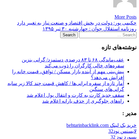
More Posts
Post
حکیمی پور: دولت در بخش اقتصاد و صنعت نیاز به تغییر دارد
روزنامه استقلال جوان : چهارشنبه ۳۰ تیر ۱۳۹۵
navigation
Search
for:
نوشته‌های تازه
عقب‌ماندگی ۶۸ تا ۸۳ درصدی دستمزد/ گرانی بنزین
سفره‌های خالی کارگران را ذوب می‌کند
پیش‌بینی مهم از آینده بازار مسکن / توافق، قیمت خانه را
افزایش می‌دهد؟
آمار تازه از سفره ایرانی‌ها / کاهش قیمت چند کالا زیر سایه
گرانی‌های سنگین
سقف جدید کارت به کارت و انتقال پول اعلام شد
راه‌های جلوگیری از حذف یارانه اعلام شد
مدیر :
خرید بک لینک behtarinbacklink.com
لایسنس نود32
پسورد نود 32