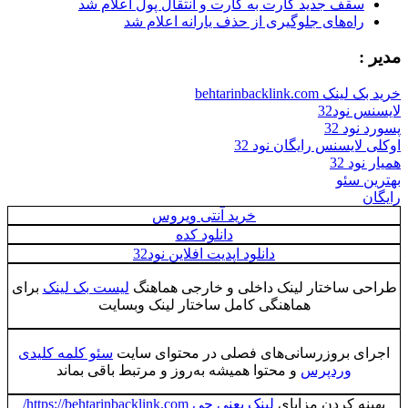
سقف جدید کارت به کارت و انتقال پول اعلام شد
راه‌های جلوگیری از حذف یارانه اعلام شد
مدیر :
خرید بک لینک behtarinbacklink.com
لایسنس نود32
پسورد نود 32
اوکلی لایسنس رایگان نود 32
همیار نود 32
بهترین سئو
رایگان
خرید آنتی ویروس
دانلود کده
دانلود اپدیت افلاین نود32
طراحی ساختار لینک داخلی و خارجی هماهنگ
لیست بک لینک
برای
هماهنگی کامل ساختار لینک وبسایت
اجرای بروزرسانی‌های فصلی در محتوای سایت
سئو کلمه کلیدی
وردپرس
و محتوا همیشه به‌روز و مرتبط باقی بماند
بهینه کردن مزایای
لینک یعنی چی https://behtarinbacklink.com/