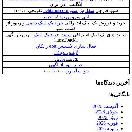
انگلیسی در ایران
سیو خارجی
سفارش سئو behtarinseo.ir
تفریحی seo . ir
آنتی ویروس نود 32 خرید
خرید و فروش بک لینک اشتراکی
خرید بک لینک دائمی
و ریپورتاژ
کسب سئو
سایت های بک لینک اشتراکی
سایت خرید بک لینک
و رپورتاژ اگهی
https://backli
فعال سازی لایسنس eset رایگان
لاینس نود 32
خرید رپورتاژ
خرید رپورتاژ آگهی
جواب آمیرزا ۵۰۰ تا ۶۰۰
آخرین دیدگاه‌ها
بایگانی‌ها
آگوست 2026
جولای 2026
ژوئن 2026
فوریه 2026
ژانویه 2026