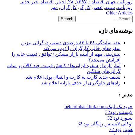
روزنامه جهان اقتصاد
:
,
۱۳۹۷
,
۲۸
,
اخبار
,
اقتصاد
,
خبر جدید
,
روزنامه
,
شنبه
,
عصر
,
کارگر
,
کارگران
,
مهر
Post
Older Articles
Search
navigation
for:
نوشته‌های تازه
عقب‌ماندگی ۶۸ تا ۸۳ درصدی دستمزد/ گرانی بنزین
سفره‌های خالی کارگران را ذوب می‌کند
پیش‌بینی مهم از آینده بازار مسکن / توافق، قیمت خانه را
افزایش می‌دهد؟
آمار تازه از سفره ایرانی‌ها / کاهش قیمت چند کالا زیر سایه
گرانی‌های سنگین
سقف جدید کارت به کارت و انتقال پول اعلام شد
راه‌های جلوگیری از حذف یارانه اعلام شد
مدیر :
خرید بک لینک behtarinbacklink.com
لایسنس نود32
پسورد نود 32
اوکلی لایسنس رایگان نود 32
همیار نود 32