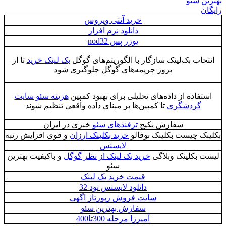
بهترین سئو
رایگان
خرید آنتی ویروس
دانلود نرم افزار
یوزر پس nod32
انتخاب بک‌لینک سازگار با الگوریتم‌های گوگل
بک لینک خرید
تا از
بروز جریمه‌های گوگل جلوگیری شود
استفاده از داده‌های تحلیلی برای بهبود کمپین
هزینه سئو سایت
گردشگری
تا کمپین‌ها بر مبنای داده واقعی تنظیم شوند
سفارش پکیج
ترفندهای سئو
خبری در ایران
بکلینک چیست بکلینک نوفالو
خرید بکلینک ارزان
و قوی افزایش رتبه
لایسنس
لیست بکلینک وبلاگی
خرید بک لینک از نظر گوگل
و باکیفیت بهترین
سئو
قیمت خرید بک لینک
دانلود لایسنس نود 32
سایت فروش رپورتاژ اگهی
سفارش بهترین سئو
آمیرزا مرحله 300تا400